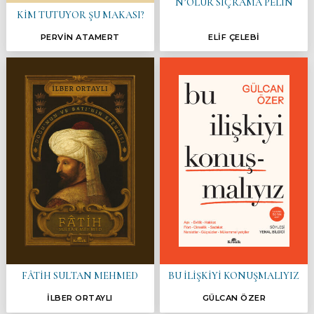
N’OLUR SIÇRAMA PELİN
KİM TUTUYOR ŞU MAKASI?
PERVİN ATAMERT
ELİF ÇELEBİ
FÂTİH SULTAN MEHMED
BU İLİŞKİYİ KONUŞMALIYIZ
İLBER ORTAYLI
GÜLCAN ÖZER