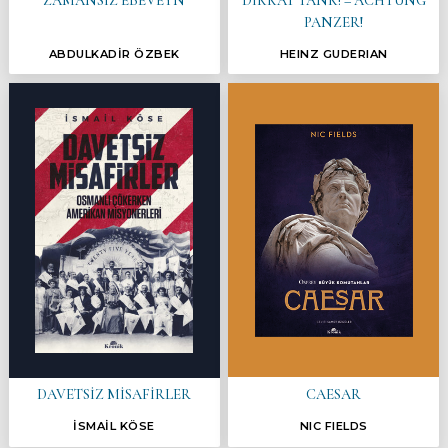
ZAMANSIZ EBEVEYN
DİKKAT TANK! – ACHTUNG
PANZER!
ABDULKADİR ÖZBEK
HEINZ GUDERIAN
CAESAR
DAVETSİZ MİSAFİRLER
İSMAİL KÖSE
NIC FIELDS