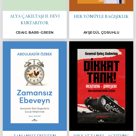
ALYA ÇAKILTAŞI II: DEVİ
HER YÖNÜYLE BAĞIŞIKLIK
KURTARIYOR
CRAIG BARR-GREEN
AYŞEGÜL ÇORUHLU