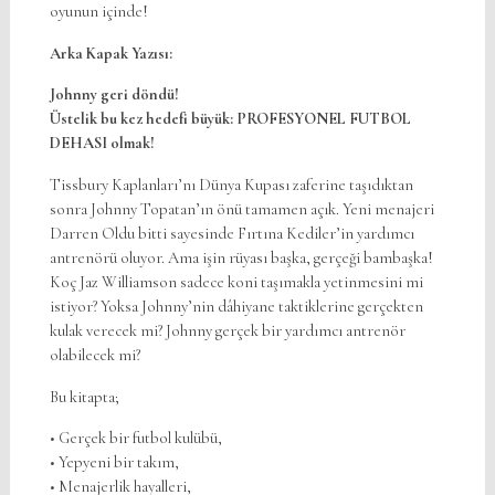
oyunun içinde!
Arka Kapak Yazısı:
Johnny geri döndü!
Üstelik bu kez hedefi büyük: PROFESYONEL FUTBOL
DEHASI olmak!
Tissbury Kaplanları’nı Dünya Kupası zaferine taşıdıktan
sonra Johnny Topatan’ın önü tamamen açık. Yeni menajeri
Darren Oldu bitti sayesinde Fırtına Kediler’in yardımcı
antrenörü oluyor. Ama işin rüyası başka, gerçeği bambaşka!
Koç Jaz Williamson sadece koni taşımakla yetinmesini mi
istiyor? Yoksa Johnny’nin dâhiyane taktiklerine gerçekten
kulak verecek mi? Johnny gerçek bir yardımcı antrenör
olabilecek mi?
Bu kitapta;
• Gerçek bir futbol kulübü,
• Yepyeni bir takım,
• Menajerlik hayalleri,