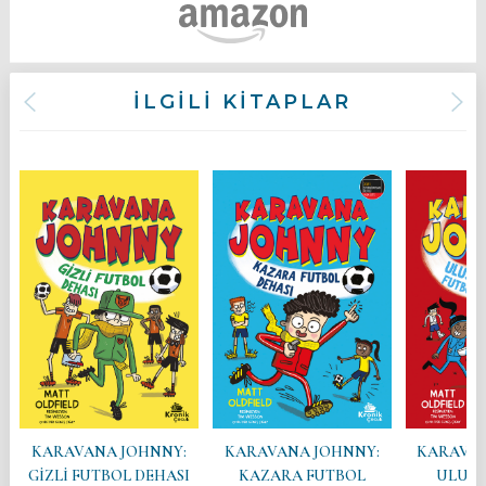
İLGİLİ KİTAPLAR
KARAVANA JOHNNY:
KARAVANA JOHNNY:
KARAVAN
GİZLİ FUTBOL DEHASI
KAZARA FUTBOL
ULUSL