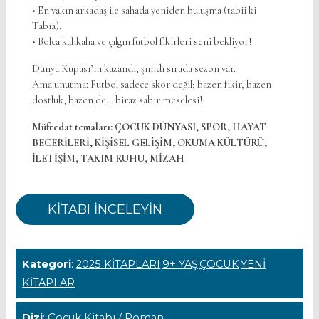
• En yakın arkadaş ile sahada yeniden buluşma (tabii ki
Tabia),
• Bolca kahkaha ve çılgın futbol fikirleri seni bekliyor!
Dünya Kupası’nı kazandı, şimdi sırada sezon var.
Ama unutma: Futbol sadece skor değil; bazen fikir, bazen
dostluk, bazen de… biraz sabır meselesi!
Müfredat temaları:
ÇOCUK DÜNYASI, SPOR, HAYAT
BECERİLERİ, KİŞİSEL GELİŞİM, OKUMA KÜLTÜRÜ,
İLETİŞİM, TAKIM RUHU, MİZAH
KİTABI İNCELEYİN
Kategori
:
2025 KİTAPLARI
9+ YAŞ
ÇOCUK
YENİ
KİTAPLAR
Dizi
: Çocuk Kitabı / Roman