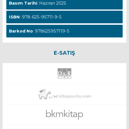
Basım Tarihi
: Haziran 2025
ISBN
: 978-625-95711-9-5
Barkod No
: 978625957119-5
E-SATIŞ