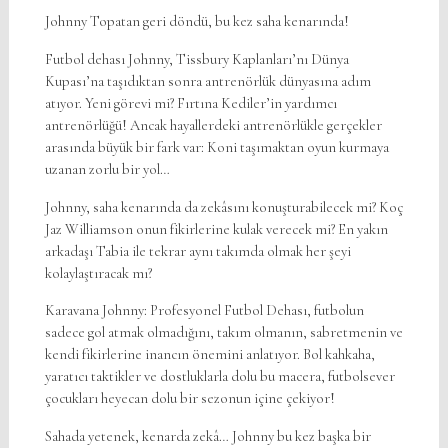
Johnny Topatan geri döndü, bu kez saha kenarında!
Futbol dehası Johnny, Tissbury Kaplanları’nı Dünya
Kupası’na taşıdıktan sonra antrenörlük dünyasına adım
atıyor. Yeni görevi mi? Fırtına Kediler’in yardımcı
antrenörlüğü! Ancak hayallerdeki antrenörlükle gerçekler
arasında büyük bir fark var: Koni taşımaktan oyun kurmaya
uzanan zorlu bir yol…
Johnny, saha kenarında da zekâsını konuşturabilecek mi? Koç
Jaz Williamson onun fikirlerine kulak verecek mi? En yakın
arkadaşı Tabia ile tekrar aynı takımda olmak her şeyi
kolaylaştıracak mı?
Karavana Johnny: Profesyonel Futbol Dehası, futbolun
sadece gol atmak olmadığını, takım olmanın, sabretmenin ve
kendi fikirlerine inancın önemini anlatıyor. Bol kahkaha,
yaratıcı taktikler ve dostluklarla dolu bu macera, futbolsever
çocukları heyecan dolu bir sezonun içine çekiyor!
Sahada yetenek, kenarda zekâ… Johnny bu kez başka bir