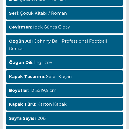
Seri
: Çocuk Kitabı / Roman
Çevirmen
: İpek Güneş Çıgay
Özgün Adı
: Johnny Ball: Professional Football
Genius
Özgün Dili
: İngilizce
Kapak Tasarımı
: Sefer Koçan
Boyutlar
: 13,5x19,5 cm
Kapak Türü
: Karton Kapak
Sayfa Sayısı
: 208