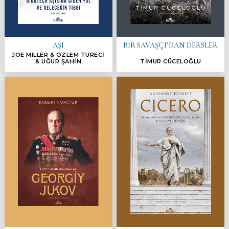
AŞI
BİR SAVAŞÇI’DAN DERSLER
JOE MILLER & ÖZLEM TÜRECİ
& UĞUR ŞAHİN
TİMUR CÜCELOĞLU