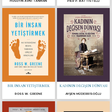
HÜSEYİN AVNİ TANMAN
PIER P. BATTISTELLI
BİR İNSAN YETİŞTİRMEK
KADININ DEĞİŞEN DÜNYASI
ROSS W. GREENE
AYŞEN MÜDERRİSOĞLU