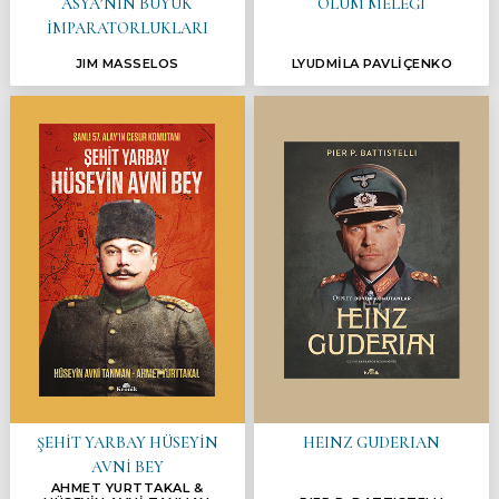
ASYA’NIN BÜYÜK
ÖLÜM MELEĞİ
İMPARATORLUKLARI
JIM MASSELOS
LYUDMİLA PAVLİÇENKO
ŞEHİT YARBAY HÜSEYİN
HEINZ GUDERIAN
AVNİ BEY
AHMET YURTTAKAL &