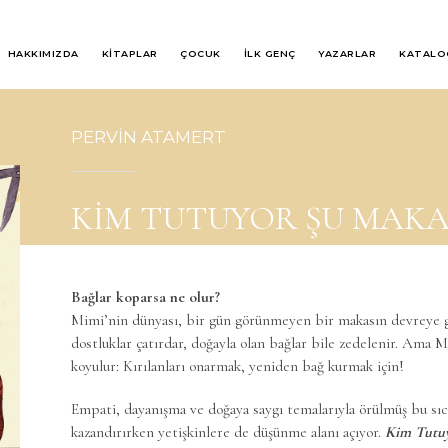
HAKKIMIZDA
KİTAPLAR
ÇOCUK
İLK GENÇ
YAZARLAR
KATALO
PERVİN ATAMERT
KİM TUTUYOR ŞU MAKA
Bağlar koparsa ne olur?
Mimi’nin dünyası, bir gün görünmeyen bir makasın devreye gi
dostluklar çatırdar, doğayla olan bağlar bile zedelenir. Ama
koyulur: Kırılanları onarmak, yeniden bağ kurmak için!
Empati, dayanışma ve doğaya saygı temalarıyla örülmüş bu sıca
kazandırırken yetişkinlere de düşünme alanı açıyor.
Kim Tutuy