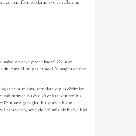
tan, sınıf kitaplıklarının ve ev raflarının
ez makas devreye girene kadar! Oyunlar
den oldu. Ama Mimi pes etmedi. Yumağını cebine
 başkalarını anlama, sorunlara yapıcı çözümler
fçe ışık tutuyor. Bu öyküyü onlara okurken biz
mi’nin sardığı bağlar, bir yanıyla bizim
 ilham veren, sevgiyle örülmüş bir hikâye bizi