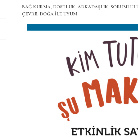
BAĞ KURMA, DOSTLUK, ARKADAŞLIK, SORUMLULU
ÇEVRE, DOĞA İLE UYUM