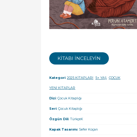
KİTABI İNCELEYİN
Kategori
:
2025 KİTAPLARI
5+ YAŞ
ÇOCUK
YENİ KİTAPLAR
Dizi
: Çocuk Kitaplığı
Seri
: Çocuk Kitaplığı
Özgün Dili
: TürkçeK
Kapak Tasarımı
: Sefer Koçan