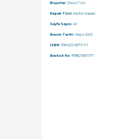
Boyutlar
: 20x24,7 cm
Kapak Türü
: Karton Kapak
Sayfa Sayısı
: 40
Basım Tarihi
: Mayıs 2025
ISBN
: 978-625-95711-7-1
Barkod No
: 9786259571171