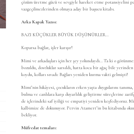
çözüm üretme gücü ve sevgiyle hareket etme potansiyelini parla
vazgeçilmezlerinden olmaya aday bir başucu kitabı.
Arka Kapak Yazısı:
BAZI KÜÇÜKLER BÜYÜK DÜŞÜNÜRLER…
Koparsa bağlar, işler karışır!
Mimi ve arkadaşları için her şey yolundaydı… Ta ki o görünm
bozuldu, dostluklar sarsıldı, hatta koca bir ağaç bile yerin
koydu, kolları sıvadı: Bağları yeniden kurma vakti gelmişti!
Mimi’nin hikâyesi, çocukların erken yaşta duygularını tanıma,
bulma ve canlılara karşı duyarlılık geliştirme süreçlerine zari
de içlerindeki saf iyiliği ve empatiyi yeniden keşfediyoruz. Mi
kalbimize de dokunuyor. Pervin Atamert’in bu kitabında okura
bekliyor.
Müfredat temaları: