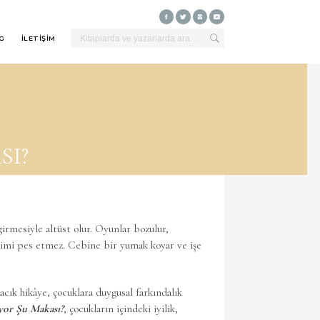
G
İLETİŞİM
SI?
rmesiyle altüst olur. Oyunlar bozulur,
 Mimi pes etmez. Cebine bir yumak koyar ve işe
cık hikâye, çocuklara duygusal farkındalık
or Şu Makası?
, çocukların içindeki iyilik,