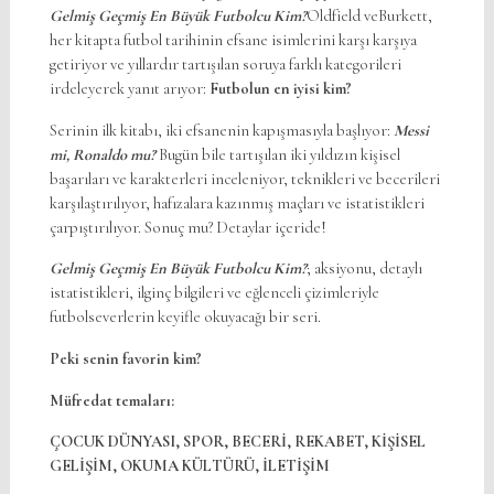
Gelmiş Geçmiş En Büyük Futbolcu Kim?
Oldfield veBurkett,
her kitapta futbol tarihinin efsane isimlerini karşı karşıya
getiriyor ve yıllardır tartışılan soruya farklı kategorileri
irdeleyerek yanıt arıyor:
Futbolun en iyisi kim?
Serinin ilk kitabı, iki efsanenin kapışmasıyla başlıyor:
Messi
mi, Ronaldo mu?
Bugün bile tartışılan iki yıldızın kişisel
başarıları ve karakterleri inceleniyor, teknikleri ve becerileri
karşılaştırılıyor, hafızalara kazınmış maçları ve istatistikleri
çarpıştırılıyor. Sonuç mu? Detaylar içeride!
Gelmiş Geçmiş En Büyük Futbolcu Kim?
; aksiyonu, detaylı
istatistikleri, ilginç bilgileri ve eğlenceli çizimleriyle
futbolseverlerin keyifle okuyacağı bir seri.
Peki senin favorin kim?
Müfredat temaları:
ÇOCUK DÜNYASI, SPOR, BECERİ, REKABET, KİŞİSEL
GELİŞİM, OKUMA KÜLTÜRÜ, İLETİŞİM