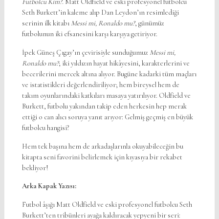
Futbolcu Kim?
. Matt Oldfield ve eski profesyonel futbolcu
Seth Burkett’in kaleme alıp Dan Leydon’ın resimlediği
serinin ilk kitabı
Messi mi, Ronaldo mu?
, günümüz
futbolunun iki efsanesini karşı karşıya getiriyor.
İpek Güneş Çıgay’ın çevirisiyle sunduğumuz
Messi mi,
Ronaldo mu?
; iki yıldızın hayat hikâyesini, karakterlerini ve
becerilerini mercek altına alıyor. Bugüne kadarki tüm maçları
ve istatistikleri değerlendiriliyor; hem bireysel hem de
takım oyunlarındaki katkıları masaya yatırılıyor. Oldfield ve
Burkett, futbolu yakından takip eden herkesin hep merak
ettiği o can alıcı soruya yanıt arıyor: Gelmiş geçmiş en büyük
futbolcu hangisi?
Hem tek başına hem de arkadaşlarınla okuyabileceğin bu
kitapta seni favorini belirlemek için kıyasıya bir rekabet
bekliyor!
Arka Kapak Yazısı:
Futbol âşığı Matt Oldfield ve eski profesyonel futbolcu Seth
Burkett’ten tribünleri ayağa kaldıracak yepyeni bir seri: