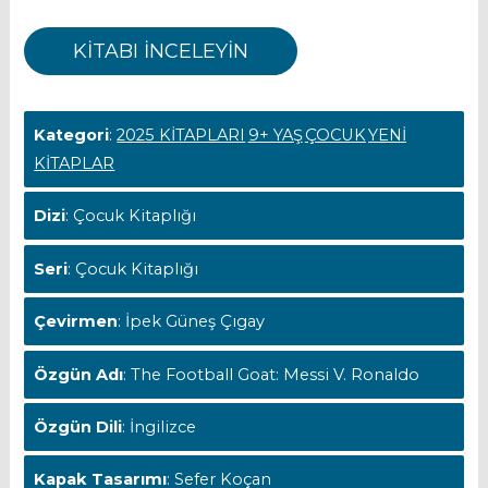
KİTABI İNCELEYİN
Kategori
:
2025 KİTAPLARI
9+ YAŞ
ÇOCUK
YENİ
KİTAPLAR
Dizi
: Çocuk Kitaplığı
Seri
: Çocuk Kitaplığı
Çevirmen
: İpek Güneş Çıgay
Özgün Adı
: The Football Goat: Messi V. Ronaldo
Özgün Dili
: İngilizce
Kapak Tasarımı
: Sefer Koçan