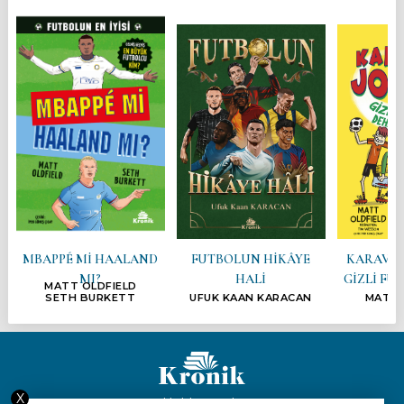
MBAPPÉ Mİ HAALAND
FUTBOLUN HİKÂYE
KARAVAN
MI?
HALİ
GİZLİ FU
MATT OLDFIELD
SETH BURKETT
UFUK KAAN KARACAN
MATT 
X
Hakkımızda