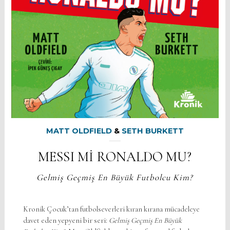
MATT OLDFIELD
&
SETH BURKETT
MESSI Mİ RONALDO MU?
Gelmiş Geçmiş En Büyük Futbolcu Kim?
Kronik Çocuk’tan futbolseverleri kıran kırana mücadeleye
davet eden yepyeni bir seri:
Gelmiş Geçmiş En Büyük