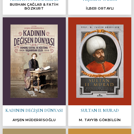
BURHAN ÇAĞLAR & FATİH
BOZKURT
İLBER ORTAYLI
KADININ DEĞİŞEN DÜNYASI
SULTAN II. MURAD
AYŞEN MÜDERRİSOĞLU
M. TAYYİB GÖKBİLGİN