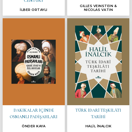
CENTURY
GILLES VEINSTEIN &
İLBER ORTAYLI
NICOLAS VATIN
DAKİKALAR İÇİNDE
TÜRK İDARÎ TEŞKİLÂTI
OSMANLI PADİŞAHLARI
TARİHİ
ÖNDER KAYA
HALİL İNALCIK