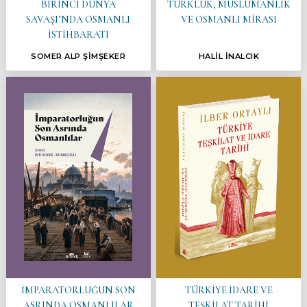
BİRİNCİ DÜNYA
TÜRKLÜK, MÜSLÜMANLIK
SAVAŞI’NDA OSMANLI
VE OSMANLI MİRASI
İSTİHBARATI
SOMER ALP ŞİMŞEKER
HALİL İNALCIK
İMPARATORLUĞUN SON
TÜRKİYE İDARE VE
ASRINDA OSMANLILAR
TEŞKİLAT TARİHİ