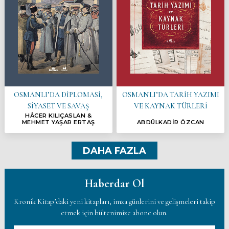
OSMANLI’DA DİPLOMASİ,
OSMANLI’DA TARİH YAZIMI
SİYASET VE SAVAŞ
VE KAYNAK TÜRLERİ
HÂCER KILIÇASLAN &
MEHMET YAŞAR ERTAŞ
ABDÜLKADİR ÖZCAN
DAHA FAZLA
Haberdar Ol
Kronik Kitap’daki yeni kitapları, imza günlerini ve gelişmeleri takip
etmek için bültenimize abone olun.