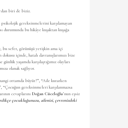
dan biri de biziz.
e psikolojik gereksinmelerini karşılamayan
sı durumunda bu hikâye kuşaktan kuşağa
 bu sefer, görünüşü yetişkin ama içi
n dokusu içinde, hatalı davranışlarımızı bize
e günlük yaşamda karşılaştığımız olayları
ıza olanak sağlıyor.
e hangi ortamda büyür?”, “Aile kurarken
, “Çocuğun gereksinmeleri karşılanmazsa
arının cevaplarını
Doğan Cüceloğlu
’nun eşsiz
rdikçe çocukluğunuzu, ailenizi, çevrenizdeki