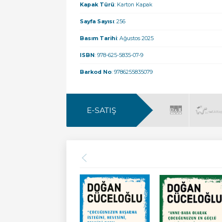
Kapak Türü
: Karton Kapak
Sayfa Sayısı
: 256
Basım Tarihi
: Ağustos 2025
ISBN
: 978-625-5835-07-9
Barkod No
: 9786255835079
E-SATIŞ