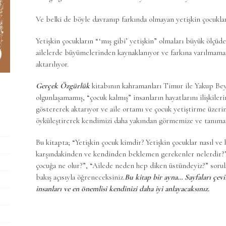
Ve belki de böyle davranıp farkında olmayan yetişkin çocuklar
Yetişkin çocukların “‘mış gibi’ yetişkin” olmaları büyük ölçüd
ailelerde büyümelerinden kaynaklanıyor ve farkına varılmama
aktarılıyor.
Gerçek Özgürlük
kitabının kahramanları Timur ile Yakup Bey,
olgunlaşamamış, “çocuk kalmış” insanların hayatlarını ilişkileri
göstererek aktarıyor ve aile ortamı ve çocuk yetiştirme üzerin
öyküleştirerek kendimizi daha yakından görmemize ve tanımam
Bu kitapta; “Yetişkin çocuk kimdir? Yetişkin çocuklar nasıl v
karşındakinden ve kendinden beklemen gerekenler nelerdir?”
çocuğa ne olur?”, “Ailede neden hep diken üstündeyiz?” sorul
bakış açısıyla öğreneceksiniz.
Bu kitap bir ayna… Sayfaları çevi
insanları ve en önemlisi kendinizi daha iyi anlayacaksınız.