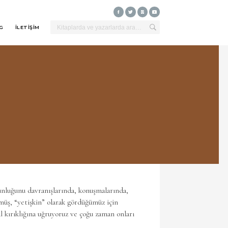
G
İLETİŞİM
gunluğunu davranışlarında, konuşmalarında,
müş, “yetişkin” olarak gördüğümüz için
l kırıklığına uğruyoruz ve çoğu zaman onları