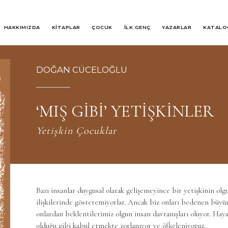
HAKKIMIZDA
KİTAPLAR
ÇOCUK
İLK GENÇ
YAZARLAR
KATALO
DOĞAN CÜCELOĞLU
‘MIŞ GİBİ’ YETİŞKİNLER
Yetişkin Çocuklar
Bazı insanlar duygusal olarak gelişemeyince bir yetişkinin ol
ilişkilerinde gösteremiyorlar. Ancak biz onları bedenen büyü
onlardan beklentilerimiz olgun insan davranışları oluyor. Haya
olduğu gibi kabul etmekte zorlanıyor ve öfkeleniyoruz.