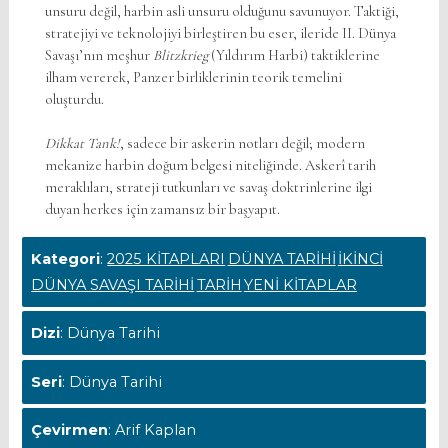
unsuru değil, harbin asli unsuru olduğunu savunuyor. Taktiği,
stratejiyi ve teknolojiyi birleştiren bu eser, ileride II. Dünya
Savaşı’nın meşhur
Blitzkrieg
(Yıldırım Harbi) taktiklerine
ilham vererek, Panzer birliklerinin teorik temelini
oluşturdu.
Dikkat Tank!
, sadece bir askerin notları değil; modern
mekanize harbin doğum belgesi niteliğinde. Askerî tarih
meraklıları, strateji tutkunları ve savaş doktrinlerine ilgi
duyan herkes için zamansız bir başyapıt.
Kategori
:
2025 KİTAPLARI
DÜNYA TARİHİ
İKİNCİ
DÜNYA SAVAŞI TARİHİ
TARİH
YENİ KİTAPLAR
Dizi
: Dünya Tarihi
Seri
: Dünya Tarihi
Çevirmen
: Arif Kaplan