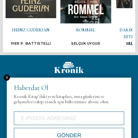
HEINZ GUDERIAN
ROMMEL
DAKİKAL
HİTLE
ALM
PIER P. BATTISTELLI
SELÇUK UYGUR
SELÇ
X
Hakkımızda
Haberdar Ol
KVK
Kronik Kitap’daki yeni kitapları, imza günlerini ve
Gizlilik Politikası
gelişmeleri takip etmek için bültenimize abone olun.
İletişim