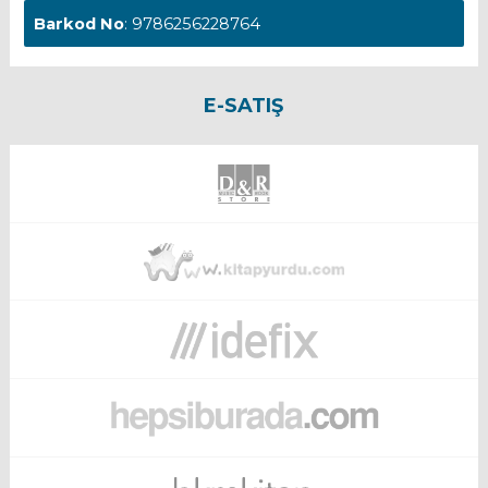
Barkod No
: 9786256228764
E-SATIŞ