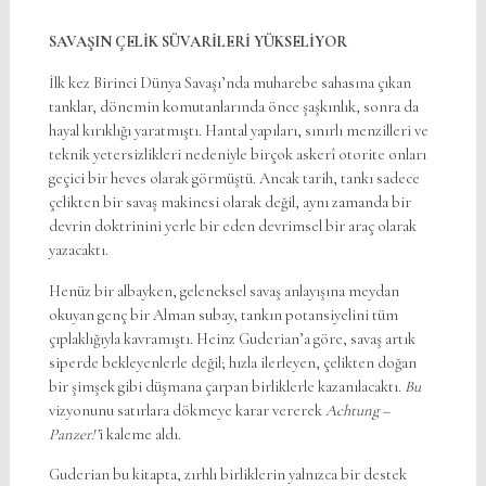
SAVAŞIN ÇELİK SÜVARİLERİ YÜKSELİYOR
İlk kez Birinci Dünya Savaşı’nda muharebe sahasına çıkan
tanklar, dönemin komutanlarında önce şaşkınlık, sonra da
hayal kırıklığı yaratmıştı. Hantal yapıları, sınırlı menzilleri ve
teknik yetersizlikleri nedeniyle birçok askerî otorite onları
geçici bir heves olarak görmüştü. Ancak tarih, tankı sadece
çelikten bir savaş makinesi olarak değil, aynı zamanda bir
devrin doktrinini yerle bir eden devrimsel bir araç olarak
yazacaktı.
Henüz bir albayken, geleneksel savaş anlayışına meydan
okuyan genç bir Alman subay, tankın potansiyelini tüm
çıplaklığıyla kavramıştı. Heinz Guderian’a göre, savaş artık
siperde bekleyenlerle değil; hızla ilerleyen, çelikten doğan
bir şimşek gibi düşmana çarpan birliklerle kazanılacaktı.
Bu
vizyonunu satırlara dökmeye karar vererek
Achtung –
Panzer!’
i kaleme aldı.
Guderian bu kitapta, zırhlı birliklerin yalnızca bir destek