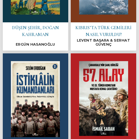
DÜŞEN ŞEHİR, DOĞAN
KIBRIS’TA TÜRK GEMİLERİ
KAHRAMAN
NASIL VURULDU?
LEVENT BAŞARA & SERHAT
ERGÜN HASANOĞLU
GÜVENÇ