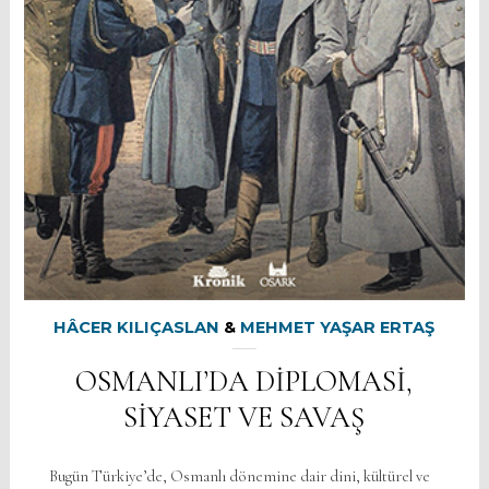
HÂCER KILIÇASLAN
&
MEHMET YAŞAR ERTAŞ
OSMANLI’DA DİPLOMASİ,
SİYASET VE SAVAŞ
Bugün Türkiye’de, Osmanlı dönemine dair dini, kültürel ve