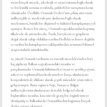
siyasi birçok mesele, ideolojik ve siyasi tutuma bağlı olarak
ve bir kimlik sorunu etrafında, şiddetli bir tartışmaya konu
olmaktadır. Özellikle Osmanlı Devleti’nin çöküş sürecinin
milliyetçilik ve modernleşme akslarına bağlı olarak
incelenmesi, büyük bir düşünsel ve kültürel kutuplaşmaya yol
açmıştır. Benzer bir süreç, Osmanlı topraklarından kopmuş
ülkelerde de sürmektedir. Tarih, bireylerin ve grupların
doğal olarak sahip oldukları tarihsel bellekten ibaret değildir
ve tarihin bu kutuplaştırıcı yaklaşımlardan arınması bilimsel
araştırmalarla mümkündür.
19. yüzyıl Osmanlı tarihinin en önemli meselelerinden biri
hiç şüphesiz Balkan coğrafyasındaki isyanlar ve
parçalanmadır. Osmanlı hükümetleri isyan ve ayrılıkçı siyasi,
askeri ve toplumsal hareketlenmelere karşı, uluslararası
konjonktürü de dikkate alarak çeşitli mücadele yöntemleri
geliştirmiştir. Buna rağmen Sırp, Yunan ve Bulgar
milliyetçilerinin uluslararası destekle bölgesel olarak
başlattıkları isyanlar, kısa sürede geniş bir örgütlenmeye
dönüşmüş ve Balkanlarda Osmanlılardan bağımsız birçok
devlet ortaya çıkmıştır.