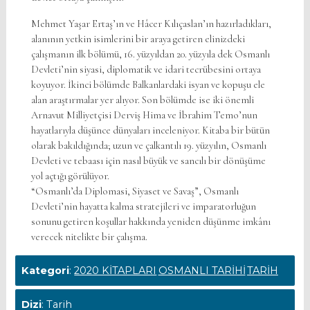
Mehmet Yaşar Ertaş’ın ve Hâcer Kılıçaslan’ın hazırladıkları,
alanının yetkin isimlerini bir araya getiren elinizdeki
çalışmanın ilk bölümü, 16. yüzyıldan 20. yüzyıla dek Osmanlı
Devleti’nin siyasi, diplomatik ve idari tecrübesini ortaya
koyuyor. İkinci bölümde Balkanlardaki isyan ve kopuşu ele
alan araştırmalar yer alıyor. Son bölümde ise iki önemli
Arnavut Milliyetçisi Derviş Hima ve İbrahim Temo’nun
hayatlarıyla düşünce dünyaları inceleniyor. Kitaba bir bütün
olarak bakıldığında; uzun ve çalkantılı 19. yüzyılın, Osmanlı
Devleti ve tebaası için nasıl büyük ve sancılı bir dönüşüme
yol açtığı görülüyor.
“Osmanlı’da Diplomasi, Siyaset ve Savaş”, Osmanlı
Devleti’nin hayatta kalma stratejileri ve imparatorluğun
sonunu getiren koşullar hakkında yeniden düşünme imkânı
verecek nitelikte bir çalışma.
Kategori
:
2020 KİTAPLARI
OSMANLI TARİHİ
TARİH
Dizi
: Tarih