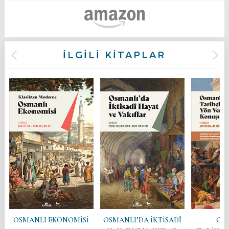
İLGİLİ KİTAPLAR
OSMANLI EKONOMİSİ
OSMANLI’DA İKTİSADÎ
OS