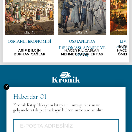
OSMANLI EKONOMİSİ
OSMANLI’DA
LIVIN
BURHA
DİPLOMASİ, SİYASET VE
OTTOM
ARİF BİLGİN
HÂCER KILIÇASLAN
HÂCER 
SAVAŞ
BURHAN ÇAĞLAR
MEHMET YAŞAR ERTAŞ
ÖMER F
X
Hakkımızda
Haberdar Ol
KVK
Kronik Kitap’daki yeni kitapları, imza günlerini ve
Gizlilik Politikası
gelişmeleri takip etmek için bültenimize abone olun.
İletişim