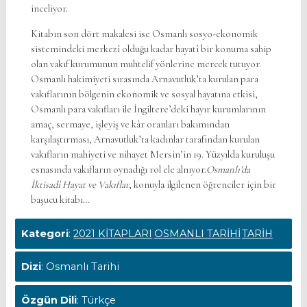
inceliyor.
Kitabın son dört makalesi ise Osmanlı sosyo-ekonomik
sistemindeki merkezî olduğu kadar hayatî bir konuma sahip
olan vakıf kurumunun muhtelif yönlerine mercek tutuyor.
Osmanlı hakimiyeti sırasında Arnavutluk’ta kurulan para
vakıflarının bölgenin ekonomik ve sosyal hayatına etkisi,
Osmanlı para vakıfları ile İngiltere’deki hayır kurumlarının
amaç, sermaye, işleyiş ve kâr oranları bakımından
karşılaştırması, Arnavutluk’ta kadınlar tarafından kurulan
vakıfların mahiyeti ve nihayet Mersin’in 19. Yüzyılda kuruluşu
esnasında vakıfların oynadığı rol ele alnıyor.
Osmanlı’da
İktisadî Hayat ve Vakıflar
, konuyla ilgilenen öğrenciler için bir
başucu kitabı…
Kategori
:
2021 KİTAPLARI
OSMANLI TARİHİ
TARİH
Dizi
: Osmanlı Tarihi
Özgün Dili
: Türkçe