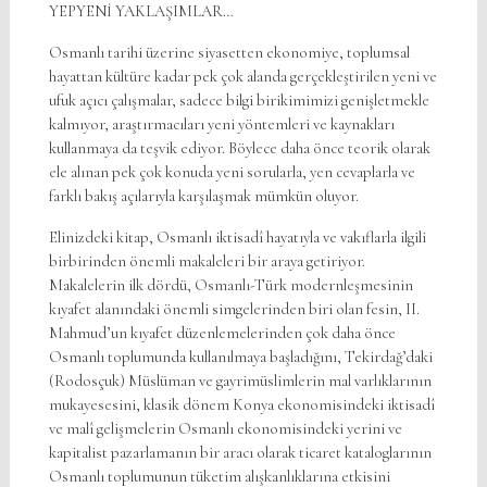
YEPYENİ YAKLAŞIMLAR…
Osmanlı tarihi üzerine siyasetten ekonomiye, toplumsal
hayattan kültüre kadar pek çok alanda gerçekleştirilen yeni ve
ufuk açıcı çalışmalar, sadece bilgi birikimimizi genişletmekle
kalmıyor, araştırmacıları yeni yöntemleri ve kaynakları
kullanmaya da teşvik ediyor. Böylece daha önce teorik olarak
ele alınan pek çok konuda yeni sorularla, yen cevaplarla ve
farklı bakış açılarıyla karşılaşmak mümkün oluyor.
Elinizdeki kitap, Osmanlı iktisadî hayatıyla ve vakıflarla ilgili
birbirinden önemli makaleleri bir araya getiriyor.
Makalelerin ilk dördü, Osmanlı-Türk modernleşmesinin
kıyafet alanındaki önemli simgelerinden biri olan fesin, II.
Mahmud’un kıyafet düzenlemelerinden çok daha önce
Osmanlı toplumunda kullanılmaya başladığını, Tekirdağ’daki
(Rodosçuk) Müslüman ve gayrimüslimlerin mal varlıklarının
mukayesesini, klasik dönem Konya ekonomisindeki iktisadî
ve malî gelişmelerin Osmanlı ekonomisindeki yerini ve
kapitalist pazarlamanın bir aracı olarak ticaret kataloglarının
Osmanlı toplumunun tüketim alışkanlıklarına etkisini