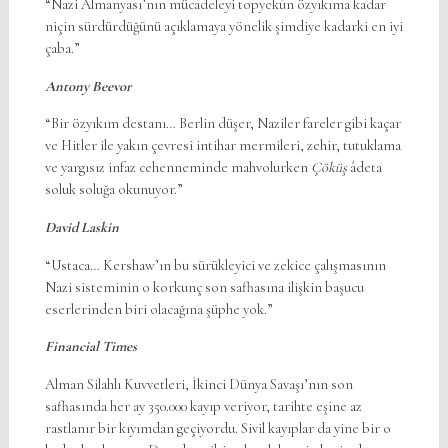
“Nazi Almanyası’nın mücadeleyi topyekûn özyıkıma kadar
niçin sürdürdüğünü açıklamaya yönelik şimdiye kadarki en iyi
çaba.”
Antony Beevor
“Bir özyıkım destanı… Berlin düşer, Naziler fareler gibi kaçar
ve Hitler ile yakın çevresi intihar mermileri, zehir, tutuklama
ve yargısız infaz cehenneminde mahvolurken
Çöküş
âdeta
soluk soluğa okunuyor.”
David Laskin
“Ustaca… Kershaw’ın bu sürükleyici ve zekice çalışmasının
Nazi sisteminin o korkunç son safhasına ilişkin başucu
eserlerinden biri olacağına şüphe yok.”
Financial Times
Alman Silahlı Kuvvetleri, İkinci Dünya Savaşı’nın son
safhasında her ay 350.000 kayıp veriyor, tarihte eşine az
rastlanır bir kıyımdan geçiyordu. Sivil kayıplar da yine bir o