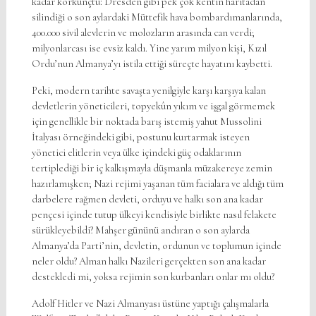
kadar korkunçtu: Dresden gibi pek çok kentin haritadan
silindiği o son aylardaki Müttefik hava bombardımanlarında,
400.000 sivil alevlerin ve molozların arasında can verdi;
milyonlarcası ise evsiz kaldı. Yine yarım milyon kişi, Kızıl
Ordu’nun Almanya’yı istila ettiği süreçte hayatını kaybetti.
Peki, modern tarihte savaşta yenilgiyle karşı karşıya kalan
devletlerin yöneticileri, topyekûn yıkım ve işgal görmemek
için genellikle bir noktada barış istemiş yahut Mussolini
İtalyası örneğindeki gibi, postunu kurtarmak isteyen
yönetici elitlerin veya ülke içindeki güç odaklarının
tertiplediği bir iç kalkışmayla düşmanla müzakereye zemin
hazırlamışken; Nazi rejimi yaşanan tüm facialara ve aldığı tüm
darbelere rağmen devleti, orduyu ve halkı son ana kadar
pençesi içinde tutup ülkeyi kendisiyle birlikte nasıl felakete
sürükleyebildi? Mahşer gününü andıran o son aylarda
Almanya’da Parti’nin, devletin, ordunun ve toplumun içinde
neler oldu? Alman halkı Nazileri gerçekten son ana kadar
destekledi mi, yoksa rejimin son kurbanları onlar mı oldu?
Adolf Hitler ve Nazi Almanyası üstüne yaptığı çalışmalarla