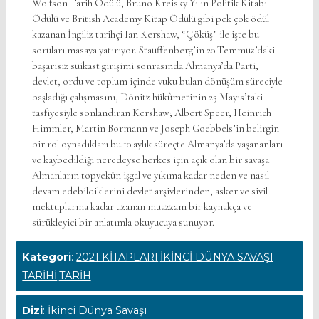
Wolfson Tarih Ödülü, Bruno Kreisky Yılın Politik Kitabı
Ödülü ve British Academy Kitap Ödülü gibi pek çok ödül
kazanan İngiliz tarihçi Ian Kershaw, “Çöküş” ile işte bu
soruları masaya yatırıyor. Stauffenberg’in 20 Temmuz’daki
başarısız suikast girişimi sonrasında Almanya’da Parti,
devlet, ordu ve toplum içinde vuku bulan dönüşüm süreciyle
başladığı çalışmasını, Dönitz hükûmetinin 23 Mayıs’taki
tasfiyesiyle sonlandıran Kershaw; Albert Speer, Heinrich
Himmler, Martin Bormann ve Joseph Goebbels’in belirgin
bir rol oynadıkları bu 10 aylık süreçte Almanya’da yaşananları
ve kaybedildiği neredeyse herkes için açık olan bir savaşa
Almanların topyekûn işgal ve yıkıma kadar neden ve nasıl
devam edebildiklerini devlet arşivlerinden, asker ve sivil
mektuplarına kadar uzanan muazzam bir kaynakça ve
sürükleyici bir anlatımla okuyucuya sunuyor.
Kategori
:
2021 KİTAPLARI
İKİNCİ DÜNYA SAVAŞI
TARİHİ
TARİH
Dizi
: İkinci Dünya Savaşı