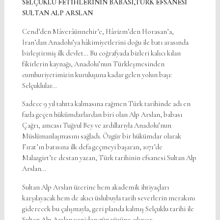
SELÇUKLU FETİHLERİNİN BABASI,
TÜRK EFSANESİ
SULTAN ALP ARSLAN
Cend’den Mâverâünnehir’e, Hârizm’den Horasan’a,
İran’dan Anadolu’ya hâkimiyetlerini doğu ile batı arasında
birleştirmiş ilk devlet… Bu coğrafyada bizleri kalıcı kılan
fikirlerin kaynağı, Anadolu’nun Türkleşmesinden
cumhuriyetimizin kuruluşuna kadar gelen yolun başı:
Selçuklular…
Sadece 9 yıl tahtta kalmasına rağmen Türk tarihinde adı en
fazla geçen hükümdarlardan biri olan Alp Arslan, babası
Çağrı, amcası Tuğrul Bey ve ardıllarıyla Anadolu’nun
Müslümanlaşmasını sağladı. Özgür bir hükümdar olarak
Fırat’ın batısına ilk defa geçmeyi başaran, 1071’de
Malazgirt’te destan yazan, Türk tarihinin efsanesi Sultan Alp
Arslan…
Sultan Alp Arslan üzerine hem akademik ihtiyaçları
karşılayacak hem de akıcı üslubuyla tarih severlerin merakını
giderecek bu çalışmayla, geri planda kalmış Selçuklu tarihi ile
Sultan Alp Arslan yeniden gün yüzüne çıkıyor.