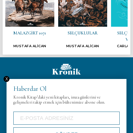
MALAZGİRT 1071
SELÇUKLULAR
SELÇU
VEZ
MUSTAFA ALİCAN
MUSTAFA ALİCAN
CARLA L
X
Hakkımızda
Haberdar Ol
KVK
Kronik Kitap’daki yeni kitapları, imza günlerini ve
Gizlilik Politikası
gelişmeleri takip etmek için bültenimize abone olun.
İletişim