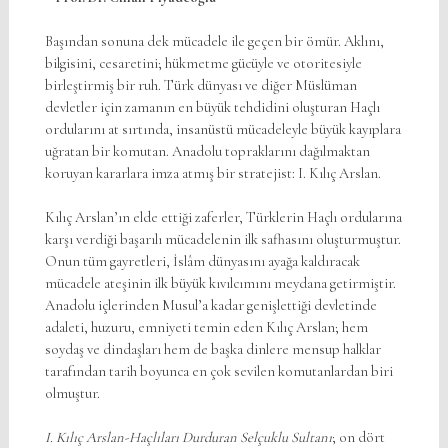
Başından sonuna dek mücadele ile geçen bir ömür. Aklını,
bilgisini, cesaretini; hükmetme gücüyle ve otoritesiyle
birleştirmiş bir ruh. Türk dünyası ve diğer Müslüman
devletler için zamanın en büyük tehdidini oluşturan Haçlı
ordularını at sırtında, insanüstü mücadeleyle büyük kayıplara
uğratan bir komutan. Anadolu topraklarını dağılmaktan
koruyan kararlara imza atmış bir stratejist: I. Kılıç Arslan.
Kılıç Arslan’ın elde ettiği zaferler, Türklerin Haçlı ordularına
karşı verdiği başarılı mücadelenin ilk safhasını oluşturmuştur.
Onun tüm gayretleri, İslâm dünyasını ayağa kaldıracak
mücadele ateşinin ilk büyük kıvılcımını meydana getirmiştir.
Anadolu içlerinden Musul’a kadar genişlettiği devletinde
adaleti, huzuru, emniyeti temin eden Kılıç Arslan; hem
soydaş ve dindaşları hem de başka dinlere mensup halklar
tarafından tarih boyunca en çok sevilen komutanlardan biri
olmuştur.
I. Kılıç Arslan-Haçlıları Durduran Selçuklu Sultanı
; on dört