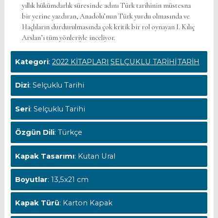
yıllık hükümdarlık süresinde adını Türk tarihinin müstesna
bir yerine yazdıran, Anadolu’nun Türk yurdu olmasında ve
Haçlıların durdurulmasında çok kritik bir rol oynayan I. Kılıç
Arslan’ı tüm yönleriyle inceliyor.
Kategori
:
2022 KİTAPLARI
SELÇUKLU TARİHİ
TARİH
Dizi
: Selçuklu Tarihi
Seri
: Selçuklu Tarihi
Özgün Dili
: Türkçe
Kapak Tasarımı
: Kutan Ural
Boyutlar
: 13,5x21 cm
Kapak Türü
: Karton Kapak