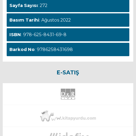
Sayfa Sayısı
: 272
Basım Tarihi
: Ağustos 2022
ISBN
: 978-625-8431-69-8
Barkod No
: 9786258431698
E-SATIŞ