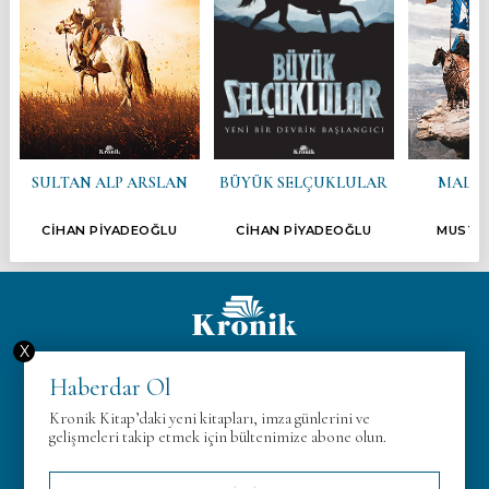
SULTAN ALP ARSLAN
BÜYÜK SELÇUKLULAR
MALAZ
CİHAN PİYADEOĞLU
CİHAN PİYADEOĞLU
MUSTA
X
Hakkımızda
Haberdar Ol
KVK
Kronik Kitap’daki yeni kitapları, imza günlerini ve
Gizlilik Politikası
gelişmeleri takip etmek için bültenimize abone olun.
İletişim