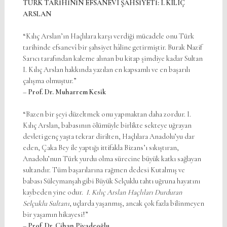
TÜRK TARİHİNİN EFSANEVÎ ŞAHSİYETİ: I. KILIÇ
ARSLAN
“Kılıç Arslan’ın Haçlılara karşı verdiği mücadele onu Türk
tarihinde efsanevî bir şahsiyet hâline getirmiştir. Burak Nazif
Sarıcı tarafından kaleme alınan bu kitap şimdiye kadar Sultan
I. Kılıç Arslan hakkında yazılan en kapsamlı ve en başarılı
çalışma olmuştur.”
–
Prof. Dr. Muharrem Kesik
“Bazen bir şeyi düzeltmek onu yapmaktan daha zordur. I.
Kılıç Arslan, babasının ölümüyle birlikte sekteye uğrayan
devleti genç yaşta tekrar dirilten, Haçlılara Anadolu’yu dar
eden, Çaka Bey ile yaptığı ittifakla Bizans’ı sıkıştıran,
Anadolu’nun Türk yurdu olma sürecine büyük katkı sağlayan
sultandır. Tüm başarılarına rağmen dedesi Kutalmış ve
babası Süleymanşah gibi Büyük Selçuklu tahtı uğruna hayatını
kaybeden yine odur.
I. Kılıç Arslan Haçlıları Durduran
Selçuklu Sultanı
, uçlarda yaşanmış, ancak çok fazla bilinmeyen
bir yaşamın hikayesi!”
–
Prof. Dr. Cihan Piyadeoğlu