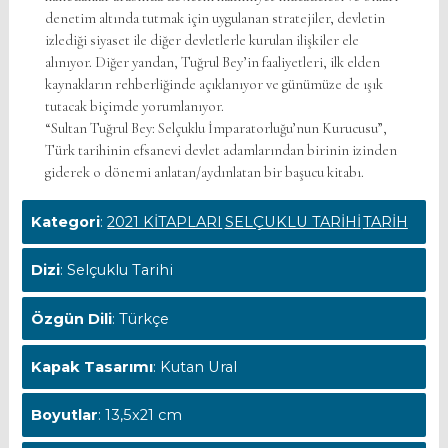
denetim altında tutmak için uygulanan stratejiler, devletin
izlediği siyaset ile diğer devletlerle kurulan ilişkiler ele
alınıyor. Diğer yandan, Tuğrul Bey’in faaliyetleri, ilk elden
kaynakların rehberliğinde açıklanıyor ve günümüze de ışık
tutacak biçimde yorumlanıyor.
“Sultan Tuğrul Bey: Selçuklu İmparatorluğu’nun Kurucusu”,
Türk tarihinin efsanevi devlet adamlarından birinin izinden
giderek o dönemi anlatan/aydınlatan bir başucu kitabı.
Kategori
:
2021 KİTAPLARI
SELÇUKLU TARİHİ
TARİH
Dizi
: Selçuklu Tarihi
Özgün Dili
: Türkçe
Kapak Tasarımı
: Kutan Ural
Boyutlar
: 13,5x21 cm