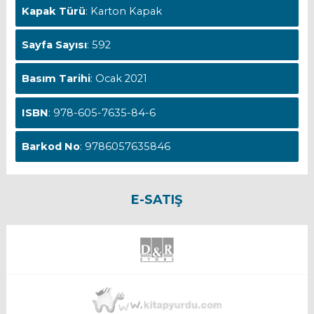
Kapak Türü
: Karton Kapak
Sayfa Sayısı
: 592
Basım Tarihi
: Ocak 2021
ISBN
: 978-605-7635-84-6
Barkod No
: 9786057635846
E-SATIŞ