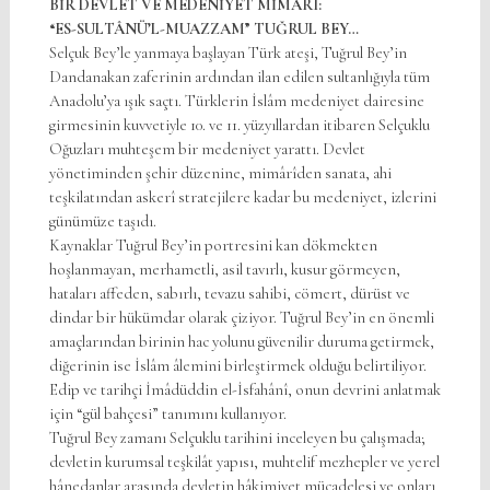
BİR DEVLET VE MEDENİYET MİMARI:
“ES-SULTÂNÜ’L-MUAZZAM” TUĞRUL BEY…
Selçuk Bey’le yanmaya başlayan Türk ateşi, Tuğrul Bey’in
Dandanakan zaferinin ardından ilan edilen sultanlığıyla tüm
Anadolu’ya ışık saçtı. Türklerin İslâm medeniyet dairesine
girmesinin kuvvetiyle 10. ve 11. yüzyıllardan itibaren Selçuklu
Oğuzları muhteşem bir medeniyet yarattı. Devlet
yönetiminden şehir düzenine, mimârîden sanata, ahi
teşkilatından askerî stratejilere kadar bu medeniyet, izlerini
günümüze taşıdı.
Kaynaklar Tuğrul Bey’in portresini kan dökmekten
hoşlanmayan, merhametli, asil tavırlı, kusur görmeyen,
hataları affeden, sabırlı, tevazu sahibi, cömert, dürüst ve
dindar bir hükümdar olarak çiziyor. Tuğrul Bey’in en önemli
amaçlarından birinin hac yolunu güvenilir duruma getirmek,
diğerinin ise İslâm âlemini birleştirmek olduğu belirtiliyor.
Edip ve tarihçi İmâdüddin el-İsfahânî, onun devrini anlatmak
için “gül bahçesi” tanımını kullanıyor.
Tuğrul Bey zamanı Selçuklu tarihini inceleyen bu çalışmada;
devletin kurumsal teşkilât yapısı, muhtelif mezhepler ve yerel
hânedanlar arasında devletin hâkimiyet mücadelesi ve onları