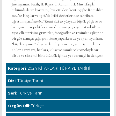
Justinyanus, Fatih, II. Bayezid, Kanuni, III. Mustafa gibi
hükümdarların koruyup, ihya ettikleri kent, 193’te Romalılar,
1204’te Haçlılar ve 1918’de İtilaf devletlerince tahribata
uğratılmıştır.
İstanbul Tarihi
sizi 20. yüzyılda büyük göçlere ve
bilinçsiz imar politikalarına direnmeye çalışan İstanbul’un
2500 yıllık tarihine gravürler, fotoğraflar ve resimler eşliğinde
bir göz atmaya çağırıyor. Bunu yaparken de yer yer isyanlara,
“küçük kıyamet” diye anılan depremlere, şehir içinde bina
edilen saraylara, hanlara, kilise ve camilere kronolojik bir
silsile ve sistemli bir bütünlük içinde yer vermeyi hedefliyor.
Kategori
:
2024 KİTAPLARI
TÜRKİYE TARİHİ
Dizi
: Türkiye Tarihi
Seri
: Türkiye Tarihi
Özgün Dili
: Türkçe