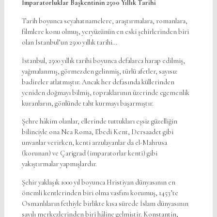
İmparatorluklar Başkentinin 2500 Yıllık Tarihi
Tarih boyunca seyahatnamelere, araştırmalara, romanlara,
filmlere konu olmuş, yeryüzünün en eski şehirlerinden biri
olan İstanbul’un 2500 yıllık tarihi…
İstanbul, 2500 yıllık tarihi boyunca defalarca harap edilmiş,
yağmalanmış, görmezden gelinmiş, türlü afetler, sayısız
badireler atlatmıştır. Ancak her defasında küllerinden
yeniden doğmayı bilmiş, topraklarının üzerinde egemenlik
kuranların, gönlünde taht kurmayı başarmıştır.
Şehre hâkim olanlar, ellerinde tuttukları eşsiz güzelliğin
bilinciyle ona Nea Roma, Ebedi Kent, Dersaadet gibi
unvanlar verirken, kenti arzulayanlar da el-Mahrusa
(korunan) ve Çarigrad (imparatorlar kenti) gibi
yakıştırmalar yapmışlardır.
Şehir yaklaşık 1000 yıl boyunca Hristiyan dünyasının en
önemli kentlerinden biri olma vasfını korumuş, 1453’te
Osmanlıların fethiyle birlikte kısa sürede İslam dünyasının
sayılı merkezlerinden biri hâline gelmiştir. Konstantin,