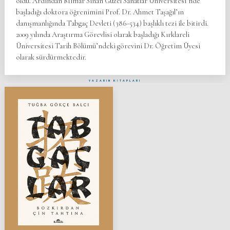
oldu. Ardından Mimar Sinan Güzel Sanatlar Üniversitesi’nde
başladığı doktora öğrenimini Prof. Dr. Ahmet Taşağıl’ın
danışmanlığında Tabgaç Devleti (386-534) başlıklı tezi ile bitirdi.
2009 yılında Araştırma Görevlisi olarak başladığı Kırklareli
Üniversitesi Tarih Bölümü’ndeki görevini Dr. Öğretim Üyesi
olarak sürdürmektedir.
YAZARIN KİTAPLARI