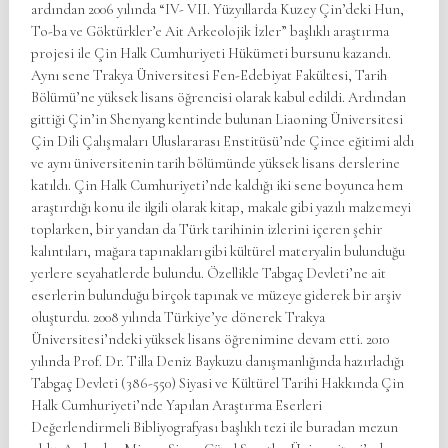
ardından 2006 yılında “IV- VII. Yüzyıllarda Kuzey Çin’deki Hun,
To-ba ve Göktürkler’e Ait Arkeolojik İzler” başlıklı araştırma
projesi ile Çin Halk Cumhuriyeti Hükümeti bursunu kazandı.
Aynı sene Trakya Üniversitesi Fen-Edebiyat Fakültesi, Tarih
Bölümü’ne yüksek lisans öğrencisi olarak kabul edildi. Ardından
gittiği Çin’in Shenyang kentinde bulunan Liaoning Üniversitesi
Çin Dili Çalışmaları Uluslararası Enstitüsü’nde Çince eğitimi aldı
ve aynı üniversitenin tarih bölümünde yüksek lisans derslerine
katıldı. Çin Halk Cumhuriyeti’nde kaldığı iki sene boyunca hem
araştırdığı konu ile ilgili olarak kitap, makale gibi yazılı malzemeyi
toplarken, bir yandan da Türk tarihinin izlerini içeren şehir
kalıntıları, mağara tapınakları gibi kültürel materyalin bulunduğu
yerlere seyahatlerde bulundu. Özellikle Tabgaç Devleti’ne ait
eserlerin bulunduğu birçok tapınak ve müzeye giderek bir arşiv
oluşturdu. 2008 yılında Türkiye’ye dönerek Trakya
Üniversitesi’ndeki yüksek lisans öğrenimine devam etti. 2010
yılında Prof. Dr. Tilla Deniz Baykuzu danışmanlığında hazırladığı
Tabgaç Devleti (386-550) Siyasi ve Kültürel Tarihi Hakkında Çin
Halk Cumhuriyeti’nde Yapılan Araştırma Eserleri
Değerlendirmeli Bibliyografyası başlıklı tezi ile buradan mezun