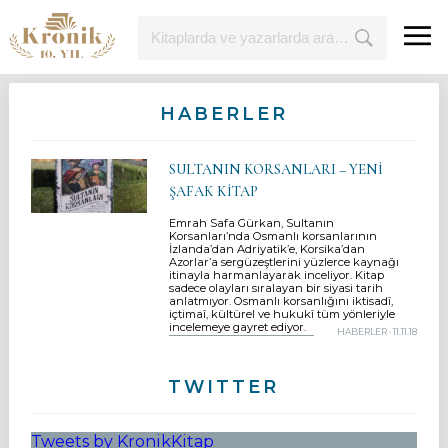
HABERLER
SULTANIN KORSANLARI – YENİ
ŞAFAK KİTAP
Emrah Safa Gürkan, Sultanın
Korsanları’nda Osmanlı korsanlarının
İzlanda’dan Adriyatik’e, Korsika’dan
Azorlar’a sergüzeştlerini yüzlerce kaynağı
itinayla harmanlayarak inceliyor. Kitap
sadece olayları sıralayan bir siyasi tarih
anlatmıyor. Osmanlı korsanlığını iktisadî,
içtimaî, kültürel ve hukukî tüm yönleriyle
incelemeye gayret ediyor.
HABERLER
· 11.11.18
TWITTER
Tweets by KronikKitap