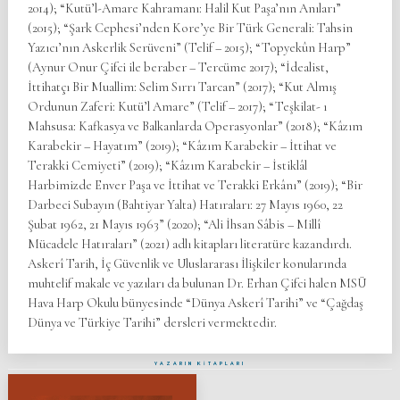
2014); “Kutü’l-Amare Kahramanı: Halil Kut Paşa’nın Anıları”
(2015); “Şark Cephesi’nden Kore’ye Bir Türk Generali: Tahsin
Yazıcı’nın Askerlik Serüveni” (Telif – 2015); “Topyekûn Harp”
(Aynur Onur Çifci ile beraber – Tercüme 2017); “İdealist,
İttihatçı Bir Muallim: Selim Sırrı Tarcan” (2017); “Kut Almış
Ordunun Zaferi: Kutü’l Amare” (Telif – 2017); “Teşkilat- ı
Mahsusa: Kafkasya ve Balkanlarda Operasyonlar” (2018); “Kâzım
Karabekir – Hayatım” (2019); “Kâzım Karabekir – İttihat ve
Terakki Cemiyeti” (2019); “Kâzım Karabekir – İstiklâl
Harbimizde Enver Paşa ve İttihat ve Terakki Erkânı” (2019); “Bir
Darbeci Subayın (Bahtiyar Yalta) Hatıraları: 27 Mayıs 1960, 22
Şubat 1962, 21 Mayıs 1963” (2020); “Ali İhsan Sâbis – Millî
Mücadele Hatıraları” (2021) adlı kitapları literatüre kazandırdı.
Askerî Tarih, İç Güvenlik ve Uluslararası İlişkiler konularında
muhtelif makale ve yazıları da bulunan Dr. Erhan Çifci halen MSÜ
Hava Harp Okulu bünyesinde “Dünya Askerî Tarihi” ve “Çağdaş
Dünya ve Türkiye Tarihi” dersleri vermektedir.
YAZARIN KİTAPLARI