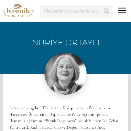
NURİYE ORTAYLI
Ankara’da doğdu. TED Ankara Koleji, Ankara Fen Lisesi ve
Hacettepe Üniversitesi Tıp Fakültesi’nde öğrenim gördü.
Uzmanlık eğitimini, “Büyük Doğumevi” olarak bilinen Dr. Zekai
Tahir Burak Kadın Hastalıkları ve Doğum Hastanesi’nde