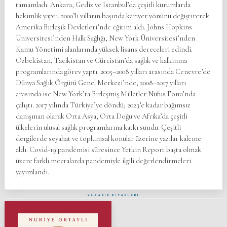
tamamladı. Ankara, Gediz ve İstanbul’da çeşitli kurumlarda
hekimlik yaptı. 2000’li yılların başında kariyer yönünü değiştirerek
Amerika Birleşik Devletleri’nde eğitim aldı. Johns Hopkins
Üniversitesi’nden Halk Sağlığı, New York Üniversitesi’nden
Kamu Yönetimi alanlarında yüksek lisans dereceleri edindi.
Özbekistan, Tacikistan ve Gürcistan’da sağlık ve kalkınma
programlarında görev yaptı. 2005–2008 yılları arasında Cenevre’de
Dünya Sağlık Örgütü Genel Merkezi’nde, 2008–2017 yılları
arasında ise New York’ta Birleşmiş Milletler Nüfus Fonu’nda
çalıştı. 2017 yılında Türkiye’ye döndü; 2023’e kadar bağımsız
danışman olarak Orta Asya, Orta Doğu ve Afrika’da çeşitli
ülkelerin ulusal sağlık programlarına katkı sundu. Çeşitli
dergilerde seyahat ve toplumsal konular üzerine yazılar kaleme
aldı. Covid-19 pandemisi süresince Yetkin Report başta olmak
üzere farklı mecralarda pandemiyle ilgili değerlendirmeleri
yayımlandı.
YAZARIN KİTAPLARI