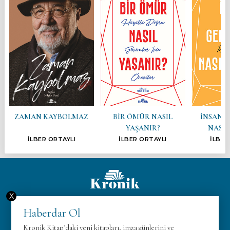
ZAMAN KAYBOLMAZ
BİR ÖMÜR NASIL
İNSAN G
YAŞANIR?
NASIL
İLBER ORTAYLI
İLBER ORTAYLI
İLBER
X
Hakkımızda
Haberdar Ol
KVK
Kronik Kitap’daki yeni kitapları, imza günlerini ve