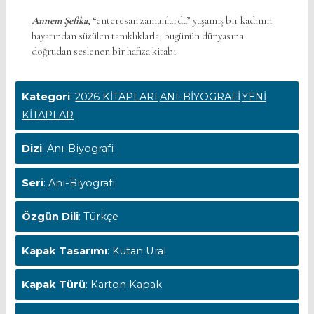
Annem Şefika
, “enteresan zamanlarda” yaşamış bir kadının
hayatından süzülen tanıklıklarla, bugünün dünyasına
doğrudan seslenen bir hafıza kitabı.
Kategori
:
2026 KİTAPLARI
ANI-BİYOGRAFİ
YENİ
KİTAPLAR
Dizi
: Anı-Biyografi
Seri
: Anı-Biyografi
Özgün Dili
: Türkçe
Kapak Tasarımı
: Kutan Ural
Kapak Türü
: Karton Kapak