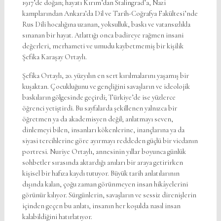
1917’de doğan; hayatı Kırım’dan Stalingrad’a, Nazi
kamplarından Ankara’da Dil ve Tarih-Coğrafya Fakültesi’nde
Rus Dili hocalığına uzanan, yoksulluk, baskı ve vatansızlıkla
sınanan bir hayat. Atlattığı onca badireye rağmen insani
değerleri, merhameti ve umudu kaybetmemiş bir kişilik
Şefika Karaşay Ortaylı.
Şefika Ortaylı, 20. yüzyılın en sert kırılmalarını yaşamış bir
kuşaktan. Çocukluğunu ve gençliğini savaşların ve ideolojik
baskıların gölgesinde geçirdi; Türkiye’de ise yüzlerce
öğrenci yetiştirdi. Bu sayfalarda şekillenen yalnızca bir
öğretmen ya da akademisyen değil; anlatmayı seven,
dinlemeyi bilen, insanları kökenlerine, inançlarına ya da
siyasi tercihlerine göre ayırmayı reddeden güçlü bir vicdanın
portresi. Nuriye Ortaylı, annesinin yıllar boyunca günlük
sohbetler sırasında aktardığı anıları bir araya getirirken
kişisel bir hafıza kaydı tutuyor. Büyük tarih anlatılarının
dışında kalan, çoğu zaman görünmeyen insan hikâyelerini
görünür kılıyor. Sürgünlerin, savaşların ve sessiz direnişlerin
içinden geçen bu anlatı, insanın her koşulda nasıl insan
kalabildiğini hatırlatıyor.