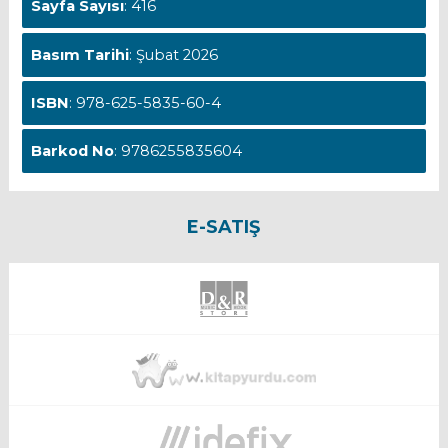
Sayfa Sayısı
: 416
Basım Tarihi
: Şubat 2026
ISBN
: 978-625-5835-60-4
Barkod No
: 9786255835604
E-SATIŞ