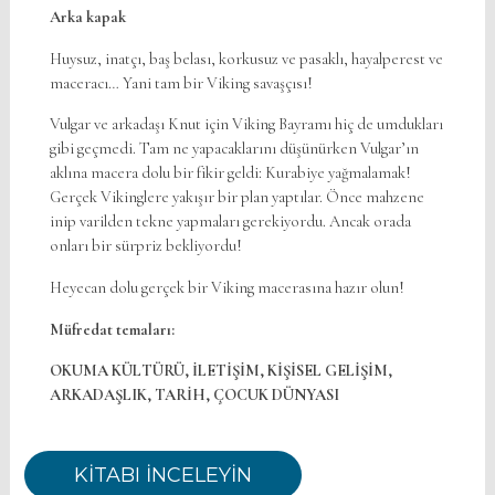
Arka kapak
Huysuz, inatçı, baş belası, korkusuz ve pasaklı, hayalperest ve
maceracı… Yani tam bir Viking savaşçısı!
Vulgar ve arkadaşı Knut için Viking Bayramı hiç de umdukları
gibi geçmedi. Tam ne yapacaklarını düşünürken Vulgar’ın
aklına macera dolu bir fikir geldi: Kurabiye yağmalamak!
Gerçek Vikinglere yakışır bir plan yaptılar. Önce mahzene
inip varilden tekne yapmaları gerekiyordu. Ancak orada
onları bir sürpriz bekliyordu!
Heyecan dolu gerçek bir Viking macerasına hazır olun!
Müfredat temaları:
OKUMA KÜLTÜRÜ, İLETİŞİM, KİŞİSEL GELİŞİM,
ARKADAŞLIK, TARİH, ÇOCUK DÜNYASI
KİTABI İNCELEYİN