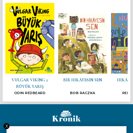
VULGAR VİKİNG 2
BİR HİKÂYESİN SEN
HİKÂYE
BÜYÜK YARIŞ
ODIN REDBEARD
BOB RACZKA
RENÉ
X
Hakkımızda