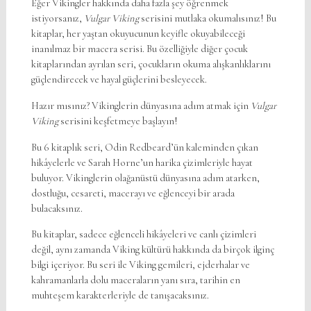
Eğer Vikingler hakkında daha fazla şey öğrenmek
istiyorsanız,
Vulgar Viking
serisini mutlaka okumalısınız! Bu
kitaplar, her yaştan okuyucunun keyifle okuyabileceği
inanılmaz bir macera serisi. Bu özelliğiyle diğer çocuk
kitaplarından ayrılan seri, çocukların okuma alışkanlıklarını
güçlendirecek ve hayal güçlerini besleyecek.
Hazır mısınız? Vikinglerin dünyasına adım atmak için
Vulgar
Viking
serisini keşfetmeye başlayın!
Bu 6 kitaplık seri, Odin Redbeard’ün kaleminden çıkan
hikâyelerle ve Sarah Horne’un harika çizimleriyle hayat
buluyor. Vikinglerin olağanüstü dünyasına adım atarken,
dostluğu, cesareti, macerayı ve eğlenceyi bir arada
bulacaksınız.
Bu kitaplar, sadece eğlenceli hikâyeleri ve canlı çizimleri
değil, aynı zamanda Viking kültürü hakkında da birçok ilginç
bilgi içeriyor. Bu seri ile Viking gemileri, ejderhalar ve
kahramanlarla dolu maceraların yanı sıra, tarihin en
muhteşem karakterleriyle de tanışacaksınız.