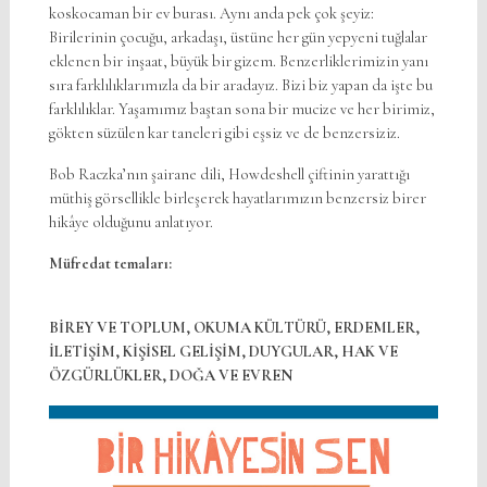
koskocaman bir ev burası. Aynı anda pek çok şeyiz:
Birilerinin çocuğu, arkadaşı, üstüne her gün yepyeni tuğlalar
eklenen bir inşaat, büyük bir gizem. Benzerliklerimizin yanı
sıra farklılıklarımızla da bir aradayız. Bizi biz yapan da işte bu
farklılıklar. Yaşamımız baştan sona bir mucize ve her birimiz,
gökten süzülen kar taneleri gibi eşsiz ve de benzersiziz.
Bob Raczka’nın şairane dili, Howdeshell çiftinin yarattığı
müthiş görsellikle birleşerek hayatlarımızın benzersiz birer
hikâye olduğunu anlatıyor.
Müfredat temaları:
BİREY VE TOPLUM, OKUMA KÜLTÜRÜ, ERDEMLER,
İLETİŞİM, KİŞİSEL GELİŞİM, DUYGULAR, HAK VE
ÖZGÜRLÜKLER, DOĞA VE EVREN