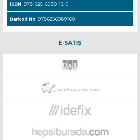
ISBN
: 978-625-6989-16-0
Barkod No
: 9786256989160
E-SATIŞ