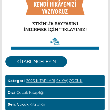
KİTABI İNCELEYİN
Kategori
:
2023 KİTAPLARI
4+ YAŞ
ÇOCUK
Dizi
: Çocuk Kitaplığı
Seri
: Çocuk Kitaplığı