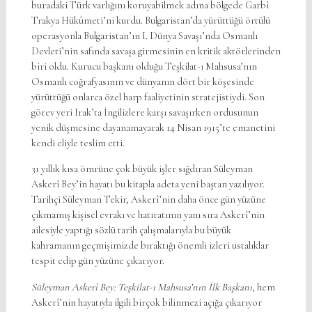
buradaki Türk varlığını koruyabilmek adına bölgede Garbî
Trakya Hükûmeti’ni kurdu. Bulgaristan’da yürüttüğü örtülü
operasyonla Bulgaristan’ın I. Dünya Savaşı’nda Osmanlı
Devleti’nin safında savaşa girmesinin en kritik aktörlerinden
biri oldu. Kurucu başkanı olduğu Teşkilat-ı Mahsusa’nın
Osmanlı coğrafyasının ve dünyanın dört bir köşesinde
yürüttüğü onlarca özel harp faaliyetinin stratejistiydi. Son
görev yeri Irak’ta İngilizlere karşı savaşırken ordusunun
yenik düşmesine dayanamayarak 14 Nisan 1915’te emanetini
kendi eliyle teslim etti.
31 yıllık kısa ömrüne çok büyük işler sığdıran Süleyman
Askerî Bey’in hayatı bu kitapla adeta yeni baştan yazılıyor.
Tarihçi Süleyman Tekir, Askerî’nin daha önce gün yüzüne
çıkmamış kişisel evrakı ve hatıratının yanı sıra Askerî’nin
ailesiyle yaptığı sözlü tarih çalışmalarıyla bu büyük
kahramanın geçmişimizde bıraktığı önemli izleri ustalıklar
tespit edip gün yüzüne çıkarıyor.
Süleyman Askerî Bey: Teşkilat-ı Mahsusa’nın İlk Başkanı
, hem
Askerî’nin hayatıyla ilgili birçok bilinmezi açığa çıkarıyor