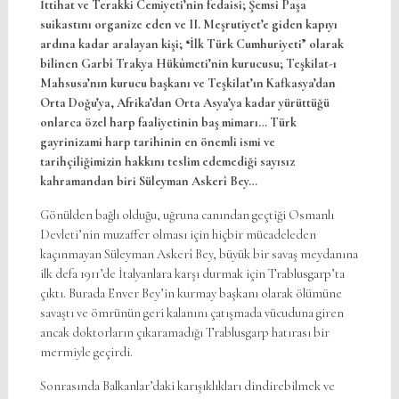
İttihat ve Terakki Cemiyeti’nin fedaisi; Şemsi Paşa
suikastını organize eden ve II. Meşrutiyet’e giden kapıyı
ardına kadar aralayan kişi; “İlk Türk Cumhuriyeti” olarak
bilinen Garbî Trakya Hükûmeti’nin kurucusu; Teşkilat-ı
Mahsusa’nın kurucu başkanı ve Teşkilat’ın Kafkasya’dan
Orta Doğu’ya, Afrika’dan Orta Asya’ya kadar yürüttüğü
onlarca özel harp faaliyetinin baş mimarı…
Türk
gayrinizami harp tarihinin en önemli ismi ve
tarihçiliğimizin hakkını teslim edemediği sayısız
kahramandan biri Süleyman Askerî Bey…
Gönülden bağlı olduğu, uğruna canından geçtiği Osmanlı
Devleti’nin muzaffer olması için hiçbir mücadeleden
kaçınmayan Süleyman Askerî Bey, büyük bir savaş meydanına
ilk defa 1911’de İtalyanlara karşı durmak için Trablusgarp’ta
çıktı. Burada Enver Bey’in kurmay başkanı olarak ölümüne
savaştı ve ömrünün geri kalanını çatışmada vücuduna giren
ancak doktorların çıkaramadığı Trablusgarp hatırası bir
mermiyle geçirdi.
Sonrasında Balkanlar’daki karışıklıkları dindirebilmek ve