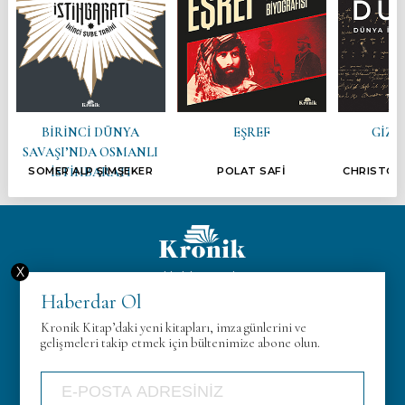
BİRİNCİ DÜNYA
EŞREF
GİZL
SAVAŞI’NDA OSMANLI
İSTİHBARATI
SOMER ALP ŞİMŞEKER
POLAT SAFİ
CHRISTOP
X
Hakkımızda
Haberdar Ol
KVK
Kronik Kitap’daki yeni kitapları, imza günlerini ve
Gizlilik Politikası
gelişmeleri takip etmek için bültenimize abone olun.
İletişim