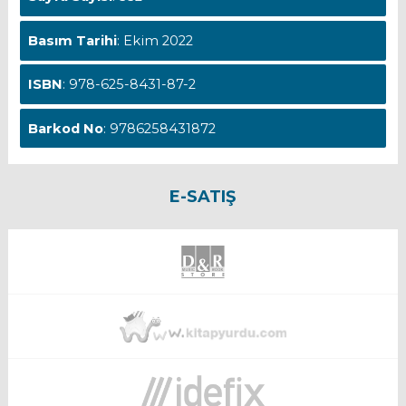
Basım Tarihi
: Ekim 2022
ISBN
: 978-625-8431-87-2
Barkod No
: 9786258431872
E-SATIŞ