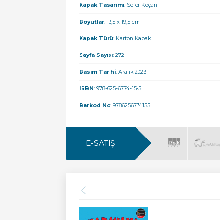
Kapak Tasarımı
: Sefer Koçan
Boyutlar
: 13,5 x 19,5 cm
Kapak Türü
: Karton Kapak
Sayfa Sayısı
: 272
Basım Tarihi
: Aralık 2023
ISBN
: 978-625-6774-15-5
Barkod No
: 9786256774155
E-SATIŞ