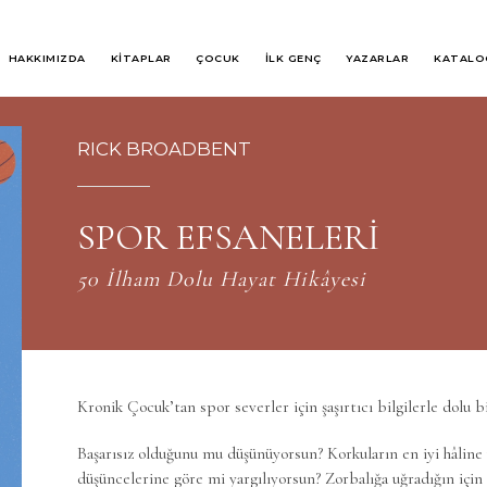
HAKKIMIZDA
KİTAPLAR
ÇOCUK
İLK GENÇ
YAZARLAR
KATALO
RICK BROADBENT
SPOR EFSANELERİ
50 İlham Dolu Hayat Hikâyesi
Kronik Çocuk’tan spor severler için şaşırtıcı bilgilerle dolu b
Başarısız olduğunu mu düşünüyorsun? Korkuların en iyi hâline
düşüncelerine göre mi yargılıyorsun? Zorbalığa uğradığın içi