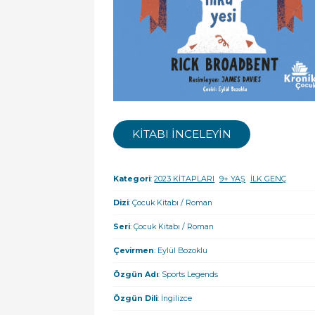
KİTABI İNCELEYİN
Kategori
:
2023 KİTAPLARI
9+ YAŞ
İLK GENÇ
Dizi
: Çocuk Kitabı / Roman
Seri
: Çocuk Kitabı / Roman
Çevirmen
: Eylül Bozoklu
Özgün Adı
: Sports Legends
Özgün Dili
: İngilizce