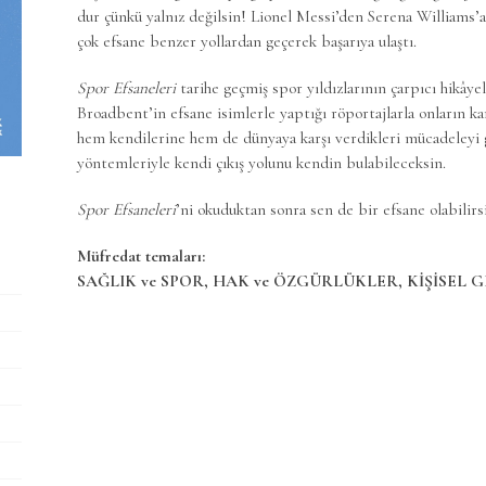
dur çünkü yalnız değilsin! Lionel Messi’den Serena Williams’
çok efsane benzer yollardan geçerek başarıya ulaştı.
Spor Efsaneleri
tarihe geçmiş spor yıldızlarının çarpıcı hikâye
Broadbent’in efsane isimlerle yaptığı röportajlarla onların karş
hem kendilerine hem de dünyaya karşı verdikleri mücadeleyi 
yöntemleriyle kendi çıkış yolunu kendin bulabileceksin.
Spor Efsaneleri
’ni okuduktan sonra sen de bir efsane olabili
Müfredat temaları:
SAĞLIK ve SPOR, HAK ve ÖZGÜRLÜKLER, KİŞİSEL 