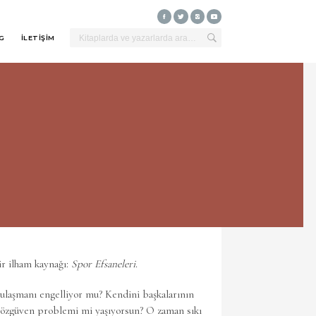
G
İLETİŞİM
ir ilham kaynağı:
Spor Efsaneleri
.
 ulaşmanı engelliyor mu? Kendini başkalarının
n özgüven problemi mi yaşıyorsun? O zaman sıkı