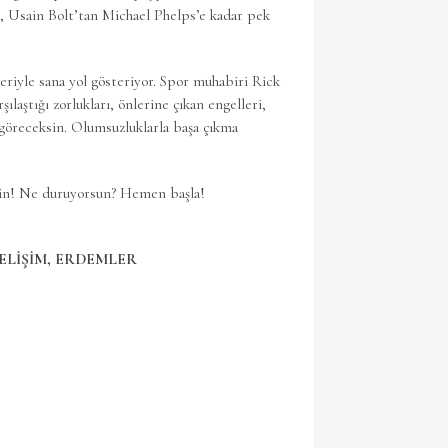
a, Usain Bolt’tan Michael Phelps’e kadar pek
leriyle sana yol gösteriyor. Spor muhabiri Rick
ılaştığı zorlukları, önlerine çıkan engelleri,
göreceksin. Olumsuzluklarla başa çıkma
rsin! Ne duruyorsun? Hemen başla!
GELİŞİM, ERDEMLER