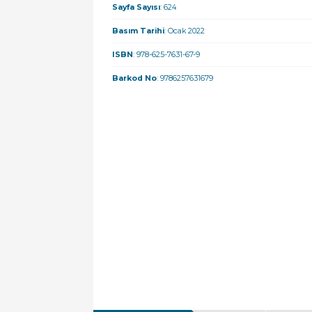
Sayfa Sayısı
: 624
Basım Tarihi
: Ocak 2022
ISBN
: 978-625-7631-67-9
Barkod No
: 9786257631679