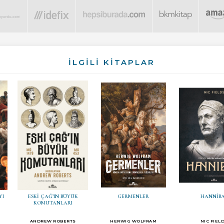
İLGİLİ KİTAPLAR
YI
ESKİ ÇAĞ’IN BÜYÜK
GERMENLER
HANNİB
KOMUTANLARI
ANDREW ROBERTS
HERWIG WOLFRAM
NIC FIEL