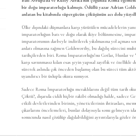
Batı Avrupa’da ve Kuzey Afrika’nın çoğunda Roma egemenli
bir doğu imparatorluğu kalmıştı. Ödüllü yazar Adrian Gold
anlatan bu kitabında süpergücün çöküşünün acı dolu yüzyılla
Ülke dışındaki düşmanlara karşı yürütülen mücadelelerin yanı
imparatorluğun batı ve doğu olarak ikiye bölünmesine, impara
imparatorunun darbeyle indirilerek yıkılmasına yol açması son
anlatı olmasına rağmen Goldsworthy, bu dağılış sürecini muht
tarihçilerden biri. Roma İmparatorluğu’nu Gotlar, Hunlar ve V
karşı savunmasız kılan esas şeyin yapısal zayıflık ve özellikle
sürerek aslında çok önceden başlamış olan bu süreci tüm aktörl
uyandırıcı bir üslupla okura sunuyor.
Sadece Roma İmparatorluğu meraklılarını değil tüm tarih oku
Çöktü?, dışarıda ciddi hiçbir rakibi olmadığı halde, sadece G
etkili devletlerinden birinin, yöneticilerinin ihtirasları, memu
çıkarlarını öncelemeleri, bunlar dolayısıyla sonu gelmeyen idar
sonucunda nasıl çözülüp dağılabildiğini ayrıntılarıyla gözler ö