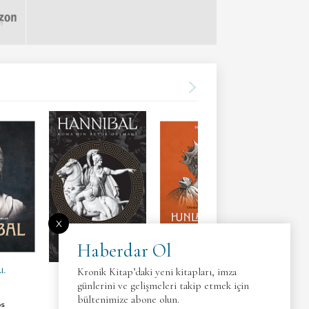
X
Haberdar Ol
Kronik Kitap’daki yeni kitapları, imza
AL
HANNIBAL
HUNLAR HAKANI ATTİLA
ROMA S
günlerini ve gelişmeleri takip etmek için
bültenimize abone olun.
FLAVI
DS
PATRICK N. HUNT
NIC FIELDS
R