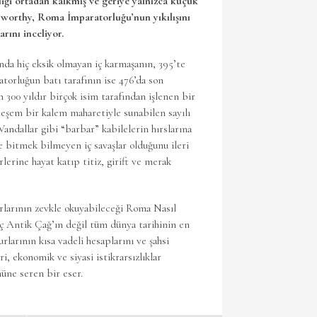
ği ortadan kalkmış ve geriye yalnızca küçük
sworthy, Roma İmparatorluğu’nun yıkılışını
rını inceliyor.
nda hiç eksik olmayan iç karmaşanın, 395’te
torluğun batı tarafının ise 476’da son
 300 yıldır birçok isim tarafından işlenen bir
eşem bir kalem maharetiyle sunabilen sayılı
andallar gibi “barbar” kabilelerin hırslarına
 de bitmek bilmeyen iç savaşlar olduğunu ileri
erine hayat katıp titiz, girift ve merak
rlarının zevkle okuyabileceği Roma Nasıl
eç Antik Çağ’ın değil tüm dünya tarihinin en
rlarının kısa vadeli hesaplarını ve şahsi
i, ekonomik ve siyasi istikrarsızlıklar
nüne seren bir eser.