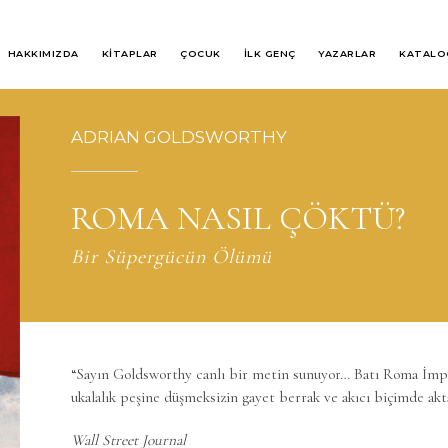
HAKKIMIZDA
KİTAPLAR
ÇOCUK
İLK GENÇ
YAZARLAR
KATALO
ADRIAN GOLDSWORTHY
ROMA NASIL ÇÖKTÜ?
Bir Süpergücün Ölümü
“Sayın Goldsworthy canlı bir metin sunuyor… Batı Roma İmpa
ukalalık peşine düşmeksizin gayet berrak ve akıcı biçimde akt
Wall Street Journal