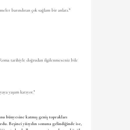
meler barındıran çok sağlam bir anlatı.”
 Roma tarihiyle doğrudan ilgilenmeseniz bile
nyaya yaşam katıyor.”
nu bünyesine katmış geniş toprakları
rdu. Beşinci yüzyılın sonuna gelindiğinde ise,