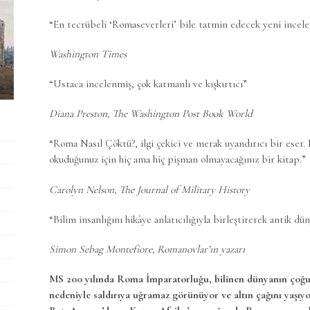
“En tecrübeli ‘Romaseverleri’ bile tatmin edecek yeni incele
Washington Times
“Ustaca incelenmiş, çok katmanlı ve kışkırtıcı”
Diana Preston, The Washington Post Book World
“Roma Nasıl Çöktü?, ilgi çekici ve merak uyandırıcı bir eser.
okuduğunuz için hiç ama hiç pişman olmayacağınız bir kitap.”
Carolyn Nelson, The Journal of Military History
“Bilim insanlığını hikâye anlatıcılığıyla birleştirerek antik dü
Simon Sebag Montefiore, Romanovlar’ın yazarı
MS 200 yılında Roma İmparatorluğu, bilinen dünyanın çoğu
nedeniyle saldırıya uğramaz görünüyor ve altın çağını yaşıyo