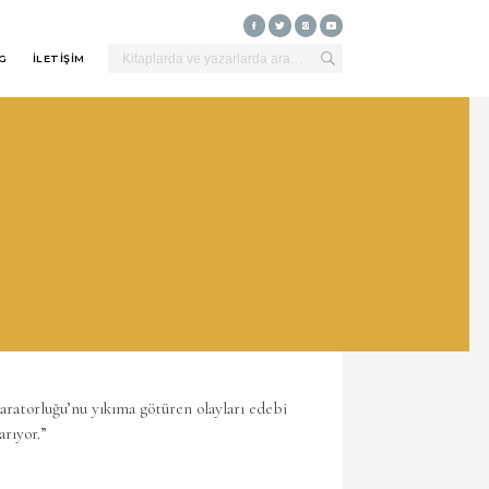
G
İLETİŞİM
ratorluğu’nu yıkıma götüren olayları edebi
arıyor.”