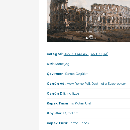
Kategori
:
2022 KİTAPLARI
ANTİK ÇAĞ
Dizi
: Antik Çağ
Çevirmen
: Samet Özgüler
Özgün Adı
: How Rome Fell: Death of a Superpower
Özgün Dili
: İngilizce
Kapak Tasarımı
: Kutan Ural
Boyutlar
: 13,5x21 cm
Kapak Türü
: Karton Kapak