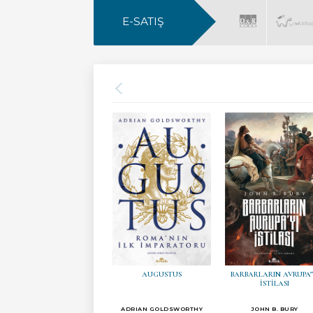
E-SATIŞ
AUGUSTUS
BARBARLARIN AVRUPA’
İSTİLASI
ADRIAN GOLDSWORTHY
JOHN B. BURY