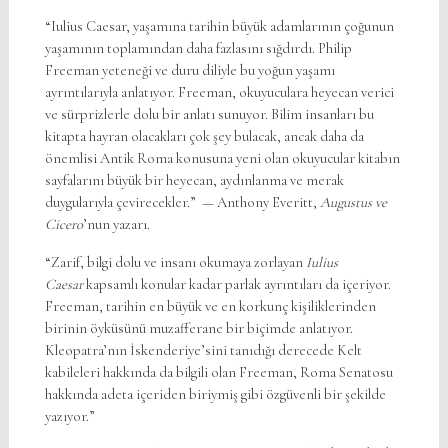
“Iulius Caesar, yaşamına tarihin büyük adamlarının çoğunun
yaşamının toplamından daha fazlasını sığdırdı. Philip
Freeman yeteneği ve duru diliyle bu yoğun yaşamı
ayrıntılarıyla anlatıyor. Freeman, okuyuculara heyecan verici
ve sürprizlerle dolu bir anlatı sunuyor. Bilim insanları bu
kitapta hayran olacakları çok şey bulacak, ancak daha da
önemlisi Antik Roma konusuna yeni olan okuyucular kitabın
sayfalarını büyük bir heyecan, aydınlanma ve merak
duygularıyla çevirecekler.” — Anthony Everitt,
Augustus ve
Cicero
’nun yazarı.
“Zarif, bilgi dolu ve insanı okumaya zorlayan
Iulius
Caesar
kapsamlı konular kadar parlak ayrıntıları da içeriyor.
Freeman, tarihin en büyük ve en korkunç kişiliklerinden
birinin öyküsünü muzafferane bir biçimde anlatıyor.
Kleopatra’nın İskenderiye’sini tanıdığı derecede Kelt
kabileleri hakkında da bilgili olan Freeman, Roma Senatosu
hakkında adeta içeriden biriymiş gibi özgüvenli bir şekilde
yazıyor.”