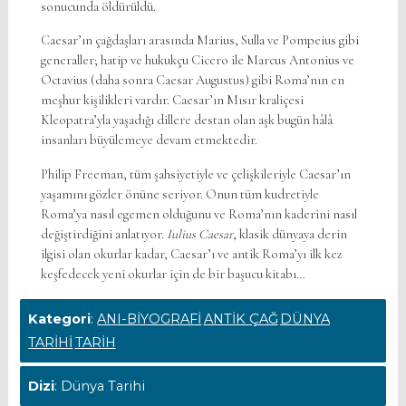
sonucunda öldürüldü.
Caesar’ın çağdaşları arasında Marius, Sulla ve Pompeius gibi
generaller; hatip ve hukukçu Cicero ile Marcus Antonius ve
Octavius (daha sonra Caesar Augustus) gibi Roma’nın en
meşhur kişilikleri vardır. Caesar’ın Mısır kraliçesi
Kleopatra’yla yaşadığı dillere destan olan aşk bugün hâlâ
insanları büyülemeye devam etmektedir.
Philip Freeman, tüm şahsiyetiyle ve çelişkileriyle Caesar’ın
yaşamını gözler önüne seriyor. Onun tüm kudretiyle
Roma’ya nasıl egemen olduğunu ve Roma’nın kaderini nasıl
değiştirdiğini anlatıyor.
Iulius Caesar
, klasik dünyaya derin
ilgisi olan okurlar kadar, Caesar’ı ve antik Roma’yı ilk kez
keşfedecek yeni okurlar için de bir başucu kitabı…
Kategori
:
ANI-BİYOGRAFİ
ANTİK ÇAĞ
DÜNYA
TARİHİ
TARİH
Dizi
: Dünya Tarihi