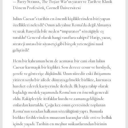
— Barry Strauss,
The Trojan War
’ın yazarı ve Tarih ve Klasik
Dönem Profesörü, Cornell Üniversitesi
Iulius Caesar’ı tarihin en önemli kişiliklerinden biri yapan
özellikleri nelerdi? Onun adı yalnız Roma’da değil Almanya
ve uzak Rusya’da bile neden “imparator” sözcüğüyle eş
tutuldu? General olarak hangi vasıflara sahipti? Hatip, yazar,
strateji ustası bir siyasetçi gibi birçok yeteneğini nasıl
geliştirdi?
Hem bir kahraman hem de acımasız bir cani olan Iulius
Caesar karmaşık bir kişilikti. Son derece cesur ve hırslıydı,
şerefe ve gösterişe düşkündü. Uzun süredir eski ihtişamını
yitiren soylu bir ailede dünyaya gelmekle birlikte, kurnazca
hareket ederek kariyerinde ilerledi. İlk başta rahip olarak
başladığı meslek yaşamında Roma’nın en önemli generali
oldu. Rakipleriyle ittifaklar kurdu ve zamanı geldiğinde
onlardan kurtuldu. Çoğu kez onun çevresinde toplanan
Roma’nın sıradan halkının sözcülüğünü yaptı. Bununla
birlikte fetihlerinden muazzam kazançlar elde etti ve bolluk
içinde yaşadı. Tarihin en meşhur suikastlarından birinin