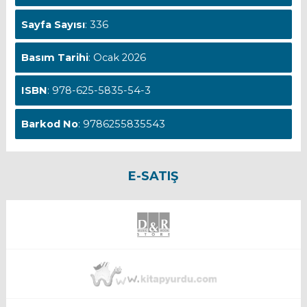
Sayfa Sayısı
: 336
Basım Tarihi
: Ocak 2026
ISBN
: 978-625-5835-54-3
Barkod No
: 9786255835543
E-SATIŞ