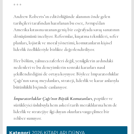
* * *
Andrew Roberts’ın editörlüğünde alanının önde gelen
tarihçileri tarafından hazırlanan bu eser, Avrupa’dan
Amerika kıtasına uzanan geniş bir coğrafyada savaş sanatının
dönüşümünü inceliyor. Reformlar, kuşatma teknikleri, sefer
planları, lojistik ve moral yönetimi; komutanların kişisel
liderlik özellikleriyle birlikte değerlendiriliyor.
Her bölüm, yalnızca zaferleri değil, yenilgilerin ardındaki
nedenleri ve bu deneyimlerin sonraki kararları nasıl
şekillendirdiğini de ortaya koyuyor. Böylece İmparatorluklar
Çağı’nın savaş meydanları, strateji, liderlik ve karar anlarıyla
bütünlüklü biçimde canlanıyor.
İmparatorluklar Çağı’nın Büyük Komutanları
, popüler ve
sürükleyici üslubuyla hem askerî tarih meraklılarına hem de
liderlik ve stratejiye ilgi duyan okurlara vazgeçilmez bir
rehber sunuyor.
Kategori
:
2026 KİTAPLARI
DÜNYA