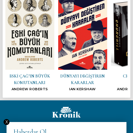
ESKİ ÇAĞ’IN BÜYÜK
DÜNYAYI DEĞİŞTİREN
CHU
KOMUTANLARI
KARARLAR
ANDREW ROBERTS
IAN KERSHAW
ANDREW
X
Hakkımızda
Haberdar Ol