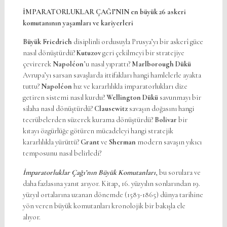
İMPARATORLUKLAR ÇAĞI’NIN en büyük 26 askeri
komutanının yaşamları ve kariyerleri
Büyük Friedrich
disiplinli ordusuyla Prusya’yı bir askerî güce
nasıl dönüştürdü?
Kutuzov
geri çekilmeyi bir stratejiye
çevirerek
Napoléon
’u nasıl yıprattı?
Marlborough Dükü
Avrupa’yı sarsan savaşlarda ittifakları hangi hamlelerle ayakta
tuttu?
Napoléon
hız ve kararlılıkla imparatorlukları dize
getiren sistemi nasıl kurdu?
Wellington Dükü
savunmayı bir
silaha nasıl dönüştürdü?
Clausewitz
savaşın doğasını hangi
tecrübelerden süzerek kurama dönüştürdü?
Bolivar
bir
kıtayı özgürlüğe götüren mücadeleyi hangi stratejik
kararlılıkla yürüttü?
Grant
ve
Sherman
modern savaşın yıkıcı
temposunu nasıl belirledi?
İmparatorluklar Çağı’nın Büyük Komutanları
, bu sorulara ve
daha fazlasına yanıt arıyor. Kitap, 16. yüzyılın sonlarından 19.
yüzyıl ortalarına uzanan dönemde (1583-1865) dünya tarihine
yön veren büyük komutanları kronolojik bir bakışla ele
alıyor.