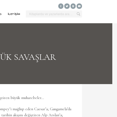
G
İLETİŞİM
YÜK SAVAŞLAR
ğiştiren büyük muharebeler…
ompey’i mağlup eden Caesar’a; Gaugamela’da
arihin akışını değiştiren Alp Arslan’a;