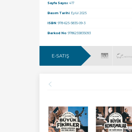
Sayfa Sayısı
: 417
Basım Tarihi
: Eylül 2025
ISBN
: 978-625-5835-09-3
Barkod No
: 9786255835093
E-SATIŞ