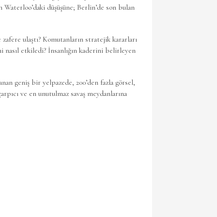
n Waterloo’daki düşüşüne; Berlin’de son bulan
 zafere ulaştı? Komutanların stratejik kararları
i nasıl etkiledi? İnsanlığın kaderini belirleyen
an geniş bir yelpazede, 200’den fazla görsel,
n çarpıcı ve en unutulmaz savaş meydanlarına