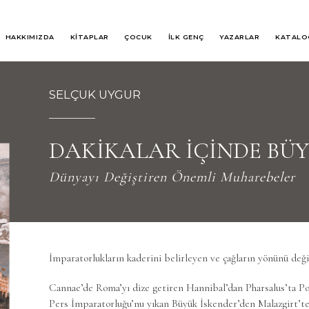
HAKKIMIZDA
KİTAPLAR
ÇOCUK
İLK GENÇ
YAZARLAR
KATALO
SELÇUK UYGUR
DAKİKALAR İÇİNDE BÜ
Dünyayı Değiştiren Önemli Muharebeler
İmparatorlukların kaderini belirleyen ve çağların yönünü de
Cannae’de Roma’yı dize getiren Hannibal’dan Pharsalus’ta P
Pers İmparatorluğu’nu yıkan Büyük İskender’den Malazgirt’te t