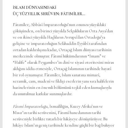
İSLAM DÜNYASINDAKİ
ÜÇ YÜZYILLIK SERÜVEN: FÂTIMÎLER…
Fâtımîler; Abbâsî İmparatorluğu’nun onuncu yüzyıldaki
çöküşünden, on birinci yüzyılda Selçukluların Orta Asya’dan
ve on ikinci yüzyılda Haçlıların Avrupa’dan Ortadoğu’ya
gelişine ve imparatorluğun Selâhaddîn Eyyûbî tarafından
ortadan kaldırılışına kadar, Ortaçağ İslam dünyası tarihinin
merkezinde olmuştur. Fâtımî hükümdarının “İmam” ve
“Halife” olarak Peygamber’in dinî ve siyasî otoritesini miras
aldığını iddia etmesiyle, Ortaçağ İslamının tarihinde hayatî
bir rol oynamıştır. Fâtımîler, İslam sanatına mimarî,
seramik, cam, madenî ve fildişi eserlerin yanı sıra halifelerin
hazinelerinin en önemli bölümünü teşkil eden kumaşlarıyla
da unutulmaz katkılar sunmuşlardır.
Fâtımî İmparatorluğu
, İsmailîliğin, Kuzey Afrika’nın ve
Mısır’ın tarihi serüvenini, Fâtımî hanedanının tarihi
serüveniyle birlikte tutarlı bir hikâyeye dönüştürüyor. Bu
hikâye İslam’ın geniş tarihinde kendine güçlü bir bağ buluyor