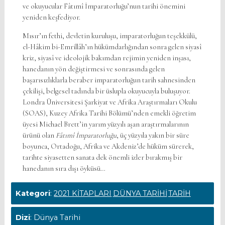
ve okuyucular Fâtımî İmparatorluğu’nun tarihi önemini
yeniden keşfediyor.
Mısır’ın fethi, devletin kuruluşu, imparatorluğun teşekkülü,
el-Hâkim bi-Emrillâh’ın hükümdarlığından sonra gelen siyasî
kriz, siyasî ve ideolojik bakımdan rejimin yeniden inşası,
hanedanın yön değiştirmesi ve sonrasında gelen
başarısızlıklarla beraber imparatorluğun tarih sahnesinden
çekilişi, belgesel tadında bir üslupla okuyucuyla buluşuyor.
Londra Üniversitesi Şarkiyat ve Afrika Araştırmaları Okulu
(SOAS), Kuzey Afrika Tarihi Bölümü’nden emekli öğretim
üyesi Michael Brett’in yarım yüzyılı aşan araştırmalarının
ürünü olan
Fâtımî İmparatorluğu
, üç yüzyıla yakın bir süre
boyunca, Ortadoğu, Afrika ve Akdeniz’de hüküm sürerek,
tarihte siyasetten sanata dek önemli izler bırakmış bir
hanedanın sıra dışı öyküsü…
Kategori
:
2021 KİTAPLARI
DÜNYA TARİHİ
TARİH
Dizi
: Dünya Tarihi