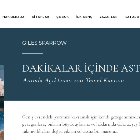
HAKKIMIZDA
KİTAPLAR
ÇOCUK
İLK GENÇ
YAZARLAR
KATALO
GILES SPARROW
DAKİKALAR İÇİNDE AS
Anında Açıklanan 200 Temel Kavram
Geniş evrendeki yerimizi kavramak için kendi gezegenimizde
gezegenlere, onların büyük aylarına ve haklarında daha az şey 
takımyıldızlara doğru çıkılan soluksuz bir macera…