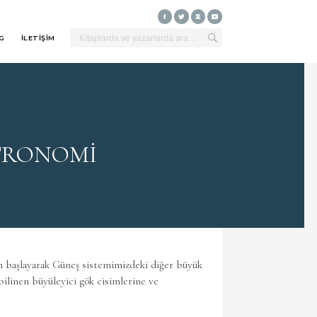
G
İLETİŞİM
TRONOMİ
n başlayarak Güneş sistemimizdeki diğer büyük
bilinen büyüleyici gök cisimlerine ve