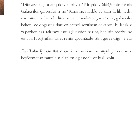
“Dünyayı kaç takımyıldız kaplıyor? Bir yıldız öldüğünde ne ol
Galaksiler çarpışabilir mi? Karanlık madde ve kara delik nedir
sorunun cevabını bulurken Samanyolu’na göz atacak, galaksiler
kökeni ve doğasına dair en temel soruların cevabını bulacak v
yaparken her takımyıldıza eşlik eden harita, her bir teoriyi n
en son fotoğraflar da evrenin gözünüzde tüm gerçekliğiyle can
Dakikalar İçinde Astronomi
, astronominin büyüleyici dünya
keşfetmenin mümkün olan en eğlenceli ve hızlı yolu…