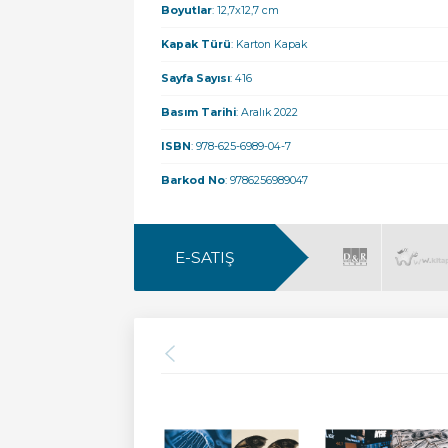
Boyutlar
: 12,7x12,7 cm
Kapak Türü
: Karton Kapak
Sayfa Sayısı
: 416
Basım Tarihi
: Aralık 2022
ISBN
: 978-625-6989-04-7
Barkod No
: 9786256989047
E-SATIŞ