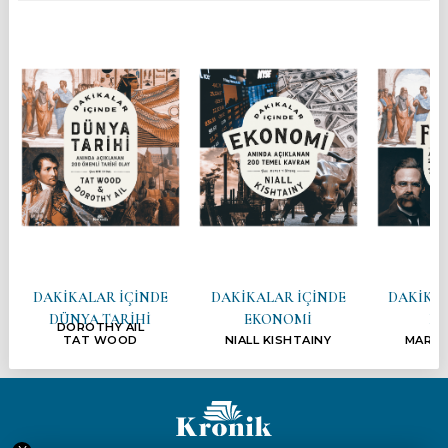
DAKİKALAR İÇİNDE
DAKİKALAR İÇİNDE
DAKİKAL
DÜNYA TARİHİ
EKONOMİ
FE
DOROTHY AIL
TAT WOOD
NIALL KISHTAINY
MARCU