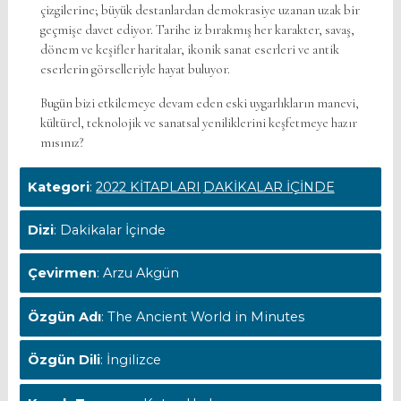
çizgilerine; büyük destanlardan demokrasiye uzanan uzak bir
geçmişe davet ediyor. Tarihe iz bırakmış her karakter, savaş,
dönem ve keşifler haritalar, ikonik sanat eserleri ve antik
eserlerin görselleriyle hayat buluyor.
Bugün bizi etkilemeye devam eden eski uygarlıkların manevi,
kültürel, teknolojik ve sanatsal yeniliklerini keşfetmeye hazır
mısınız?
Kategori
:
2022 KİTAPLARI
DAKİKALAR İÇİNDE
Dizi
: Dakikalar İçinde
Çevirmen
: Arzu Akgün
Özgün Adı
: The Ancient World in Minutes
Özgün Dili
: İngilizce