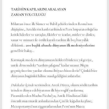
TARİHİN KAPILARINI ARALAYAN
ZAMAN YOLCULUĞU
Milattan önce ilk Sümer ve Babil şehirlerinden Roma’nın
düşüşüne, Azteklerin kanlı tarihinden Pers İmparatorluğu’na
kritik liderler ve savaşlar, fikirler ve icatlar, mitler ve dinler,
sanat ve mimari ile örülü kayıtlı tarihin ilk beş bin yıllık
dökümü…
200 başlık altında
dünyanın ilk medeniyetlerine
genel bir bakış…
Karmaşık modern dünyamızın kökleri binlerce yıl geriye,
antik dönemdeki “tarihin şafağına” kadar uzanır. Niçin
geçmiş üzerine yazılar okuma ihtiyacı hissederiz? Çünkü bize
dünyanın bugünkü hâline nasıl geldiğini anlatırlar.
Dakikalar İçinde
serisinden
Antik Dünya
, okuru sözlü tarihin
izinden dünya edebiyatının ilk hiyeroglif yazılarına;
Piramitlerden Machu Picchu’ya; Antik Hindistan’daki
önemli matematik atılımlarından Çin’de kâğıdın keşfine;
Mezopotamya’nın zigguratlarından Peru’nun Nazca