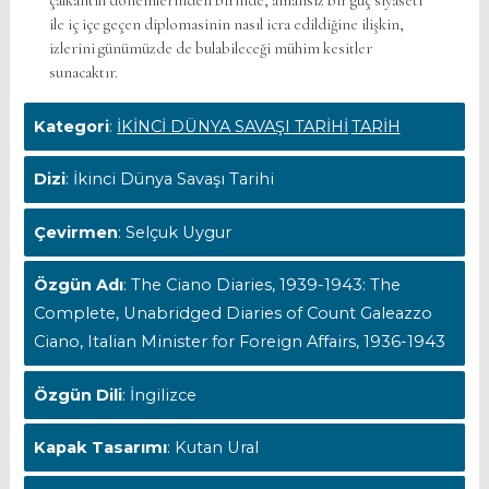
çalkantılı dönemlerinden birinde, amansız bir güç siyaseti
ile iç içe geçen diplomasinin nasıl icra edildiğine ilişkin,
izlerini günümüzde de bulabileceği mühim kesitler
sunacaktır.
Kategori
:
İKİNCİ DÜNYA SAVAŞI TARİHİ
TARİH
Dizi
: İkinci Dünya Savaşı Tarihi
Çevirmen
: Selçuk Uygur
Özgün Adı
: The Ciano Diaries, 1939-1943: The
Complete, Unabridged Diaries of Count Galeazzo
Ciano, Italian Minister for Foreign Affairs, 1936-1943
Özgün Dili
: İngilizce
Kapak Tasarımı
: Kutan Ural