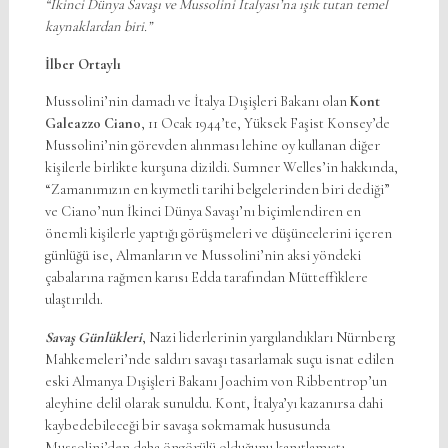
“İkinci Dünya Savaşı ve Mussolini İtalyası’na ışık tutan temel
kaynaklardan biri.”
İlber Ortaylı
Mussolini’nin damadı ve İtalya Dışişleri Bakanı olan
Kont
Galeazzo Ciano
, 11 Ocak 1944’te, Yüksek Faşist Konsey’de
Mussolini’nin görevden alınması lehine oy kullanan diğer
kişilerle birlikte kurşuna dizildi. Sumner Welles’in hakkında,
“Zamanımızın en kıymetli tarihi belgelerinden biri dediği”
ve Ciano’nun İkinci Dünya Savaşı’nı biçimlendiren en
önemli kişilerle yaptığı görüşmeleri ve düşüncelerini içeren
günlüğü ise, Almanların ve Mussolini’nin aksi yöndeki
çabalarına rağmen karısı Edda tarafından Mütteffiklere
ulaştırıldı.
Savaş Günlükleri
, Nazi liderlerinin yargılandıkları Nürnberg
Mahkemeleri’nde saldırı savaşı tasarlamak suçu isnat edilen
eski Almanya Dışişleri Bakanı Joachim von Ribbentrop’un
aleyhine delil olarak sunuldu. Kont, İtalya’yı kazanırsa dahi
kaybedebileceği bir savaşa sokmamak hususunda
Mussolini’den daha öngörülü olduğunu kanıtlamıştı.