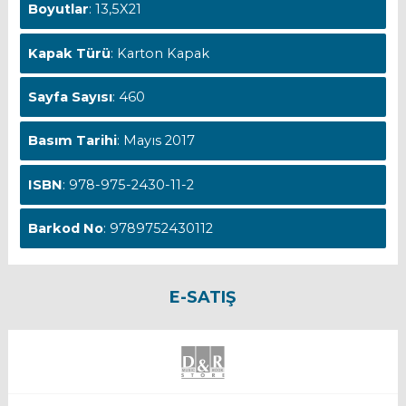
Boyutlar
: 13,5X21
Kapak Türü
: Karton Kapak
Sayfa Sayısı
: 460
Basım Tarihi
: Mayıs 2017
ISBN
: 978-975-2430-11-2
Barkod No
: 9789752430112
E-SATIŞ