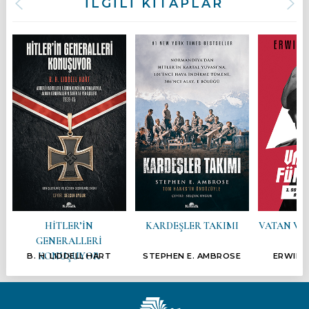
İLGİLİ KİTAPLAR
HİTLER’İN
KARDEŞLER TAKIMI
VATAN VE 
GENERALLERİ
KONUŞUYOR
B. H. LIDDELL HART
STEPHEN E. AMBROSE
ERWIN 