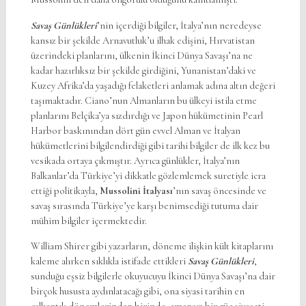
Savaş Günlükleri
’nin içerdiği bilgiler, İtalya’nın neredeyse
kansız bir şekilde Arnavutluk’u ilhak edişini, Hırvatistan
üzerindeki planlarını, ülkenin İkinci Dünya Savaşı’na ne
kadar hazırlıksız bir şekilde girdiğini, Yunanistan’daki ve
Kuzey Afrika’da yaşadığı felaketleri anlamak adına altın değeri
taşımaktadır. Ciano’nun Almanların bu ülkeyi istila etme
planlarını Belçika’ya sızdırdığı ve Japon hükümetinin Pearl
Harbor baskınından dört gün evvel Alman ve İtalyan
hükümetlerini bilgilendirdiği gibi tarihi bilgiler de ilk kez bu
vesikada ortaya çıkmıştır. Ayrıca günlükler, İtalya’nın
Balkanlar’da Türkiye’yi dikkatle gözlemlemek suretiyle icra
ettiği politikayla,
Mussolini İtalyası
’nın savaş öncesinde ve
savaş sırasında Türkiye’ye karşı benimsediği tutuma dair
mühim bilgiler içermektedir.
William Shirer gibi yazarların, döneme ilişkin kült kitaplarını
kaleme alırken sıklıkla istifade ettikleri
Savaş Günlükleri
,
sunduğu eşsiz bilgilerle okuyucuyu İkinci Dünya Savaşı’na dair
birçok hususta aydınlatacağı gibi, ona siyasi tarihin en