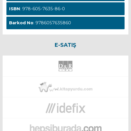
ISBN
: 978-605-7635-86-0
Barkod No
: 9786057635860
E-SATIŞ