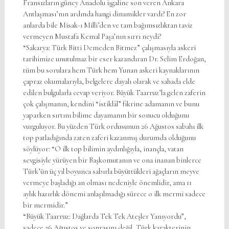
Fransızların güney Anadolu işgaline son veren Ankara
Antlaşması’nın ardında hangi dinamikler vardı? En zor
anlarda bile Misak-ı Milli’den ve tam bağımsızlıktan taviz
vermeyen Mustafa Kemal Paşa’nın sırrı neydi?
“Sakarya: Türk Bitti Demeden Bitmez” çalışmasıyla askeri
tarihimize unutulmaz bir eser kazandıran Dr. Selim Erdoğan,
tüm bu sorulara hem Türk hem Yunan askeri kaynaklarının
çapraz okumalarıyla, belgelere dayalı olarak ve sahada elde
edilen bulgularla cevap veriyor. Büyük Taarruz’la gelen zaferin
çok çalışmanın, kendini “istiklâl” fikrine adamanın ve bunu
yaparken sırtını bilime dayamanın bir sonucu olduğunu
vurguluyor. Bu yüzden Türk ordusunun 26 Ağustos sabahı ilk
top patladığında zaten zaferi kazanmış durumda olduğunu
söylüyor: “O ilk top bilimin aydınlığıyla, inançla, vatan
sevgisiyle yürüyen bir Başkomutanın ve ona inanan binlerce
Türk’ün üç yıl boyunca sabırla büyüttükleri ağaçların meyve
vermeye başladığı an olması nedeniyle önemlidir, ama 11
aylık hazırlık dönemi anlaşılmadığı sürece o ilk mermi sadece
bir mermidir.”
“Büyük Taarruz: Dağlarda Tek Tek Ateşler Yanıyordu”,
sadece 26 Ağustos ve sonrasını değil, Türk karakterinin