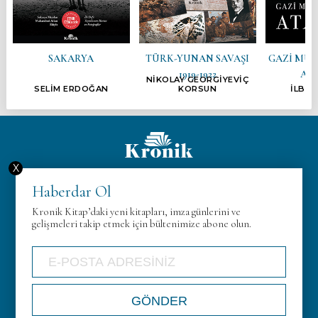
SAKARYA
TÜRK-YUNAN SAVAŞI
GAZİ MUS
1919-1922
AT
NİKOLAY GEORGİYEVİÇ
SELİM ERDOĞAN
KORSUN
İLBER
X
Hakkımızda
Haberdar Ol
KVK
Kronik Kitap’daki yeni kitapları, imza günlerini ve
Gizlilik Politikası
gelişmeleri takip etmek için bültenimize abone olun.
İletişim