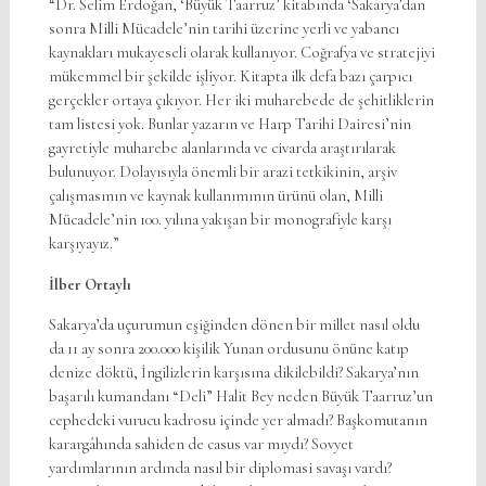
“Dr. Selim Erdoğan, ‘Büyük Taarruz’ kitabında ‘Sakarya’dan
sonra Milli Mücadele’nin tarihi üzerine yerli ve yabancı
kaynakları mukayeseli olarak kullanıyor. Coğrafya ve stratejiyi
mükemmel bir şekilde işliyor. Kitapta ilk defa bazı çarpıcı
gerçekler ortaya çıkıyor. Her iki muharebede de şehitliklerin
tam listesi yok. Bunlar yazarın ve Harp Tarihi Dairesi’nin
gayretiyle muharebe alanlarında ve civarda araştırılarak
bulunuyor. Dolayısıyla önemli bir arazi tetkikinin, arşiv
çalışmasının ve kaynak kullanımının ürünü olan, Milli
Mücadele’nin 100. yılına yakışan bir monografiyle karşı
karşıyayız.”
İlber Ortaylı
Sakarya’da uçurumun eşiğinden dönen bir millet nasıl oldu
da 11 ay sonra 200.000 kişilik Yunan ordusunu önüne katıp
denize döktü, İngilizlerin karşısına dikilebildi? Sakarya’nın
başarılı kumandanı “Deli” Halit Bey neden Büyük Taarruz’un
cephedeki vurucu kadrosu içinde yer almadı? Başkomutanın
karargâhında sahiden de casus var mıydı? Sovyet
yardımlarının ardında nasıl bir diplomasi savaşı vardı?