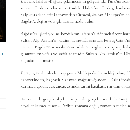
Berzem
, Isfahan-Bağdat çekişmesinin gölgesinde Türk’ün adal
seriyor. Türklerin hakimiyetindeki Halife’nin Türk gulâmlarını
Selçuklu askerlerini sarayından sürmesi, Sultan Melikşah’ın ad
Bağdat’a doğru yola çıkmasına neden olur.
Bağdat’ta işleri yoluna koyduktan Isfahan’a dönmek üzere har
Sultan Alp Arslan’ın kadim hizmetkârlarından Ferraş Câmi’ni
üzerine Bağdat’tan ayrılmaz ve adaletin sağlanması için çaba
gününün en vefalı ve sadık adamıdır. Sultan Alp Arslan’ın U
İH
kaç adam kalmıştı?
Berzem
, tarihî olayların ışığında Melikşah’ın kararlılığında
cesaretinden, Kaşgarlı Mahmud mağrurluğundan, Türk töresin
kurmaca görünecek ancak aslında tarihi hakikatlerin tam ortas
Bu romanda gerçek olayları okuyacak, gerçek insanlarla tanış
hayaller kuracaksınız… Tarihin romana değil, romanın tarihe