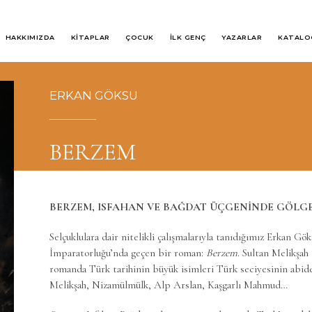
HAKKIMIZDA
KİTAPLAR
ÇOCUK
İLK GENÇ
YAZARLAR
KATALO
ERKAN GÖKSU
BERZEM
BERZEM, ISFAHAN VE BAĞDAT ÜÇGENİNDE GÖLGE V
Selçuklulara dair nitelikli çalışmalarıyla tanıdığımız Erkan G
İmparatorluğu’nda geçen bir roman:
Berzem
. Sultan Melikşa
romanda Türk tarihinin büyük isimleri Türk seciyesinin abidev
Melikşah, Nizamülmülk, Alp Arslan, Kaşgarlı Mahmud…