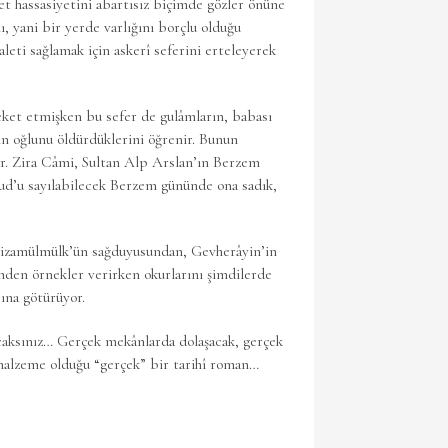
et hassasiyetini abartısız biçimde gözler önüne
, yani bir yerde varlığını borçlu olduğu
aleti sağlamak için askerî seferini erteleyerek
eket etmişken bu sefer de gulâmların, babası
n oğlunu öldürdüklerini öğrenir. Bunun
lar. Zira Câmi, Sultan Alp Arslan’ın Berzem
hud’u sayılabilecek Berzem gününde ona sadık,
n, Nizamülmülk’ün sağduyusundan, Gevherâyin’in
den örnekler verirken okurlarını şimdilerde
ına götürüyor.
acaksınız… Gerçek mekânlarda dolaşacak, gerçek
 malzeme olduğu “gerçek” bir tarihî roman…