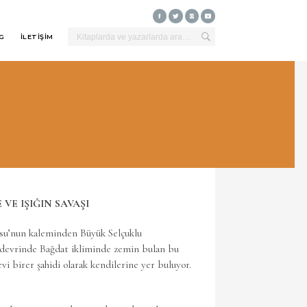
G
İLETİŞİM
E IŞIĞIN SAVAŞI
öksu’nun kaleminden Büyük Selçuklu
h devrinde Bağdat ikliminde zemin bulan bu
i birer şahidi olarak kendilerine yer buluyor.