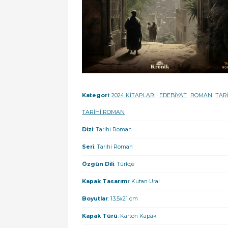
Kategori
:
2024 KİTAPLARI
EDEBİYAT
ROMAN
TAR
TARİHİ ROMAN
Dizi
: Tarihi Roman
Seri
: Tarihi Roman
Özgün Dili
: Türkçe
Kapak Tasarımı
: Kutan Ural
Boyutlar
: 13,5x21 cm
Kapak Türü
: Karton Kapak