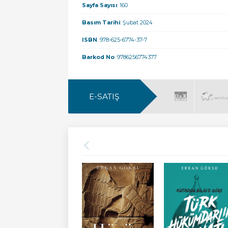
Sayfa Sayısı
: 160
Basım Tarihi
: Şubat 2024
ISBN
: 978-625-6774-37-7
Barkod No
: 9786256774377
E-SATIŞ