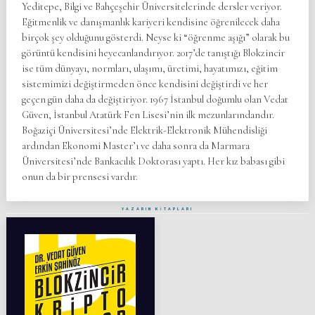
Yeditepe, Bilgi ve Bahçeşehir Üniversitelerinde dersler veriyor.
Eğitmenlik ve danışmanlık kariyeri kendisine öğrenilecek daha
birçok şey olduğunu gösterdi. Neyse ki “öğrenme aşığı” olarak bu
görüntü kendisini heyecanlandırıyor. 2017’de tanıştığı Blokzincir
ise tüm dünyayı, normları, ulaşımı, üretimi, hayatımızı, eğitim
sistemimizi değiştirmeden önce kendisini değiştirdi ve her
geçen gün daha da değiştiriyor. 1967 İstanbul doğumlu olan Vedat
Güven, İstanbul Atatürk Fen Lisesi’nin ilk mezunlarındandır.
Boğaziçi Üniversitesi’nde Elektrik-Elektronik Mühendisliği
ardından Ekonomi Master’ı ve daha sonra da Marmara
Üniversitesi’nde Bankacılık Doktorası yaptı. Her kız babası gibi
onun da bir prensesi vardır.
YAZARIN KİTAPLARI