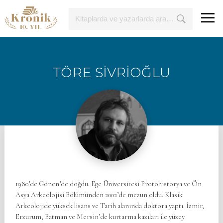
TÖRE SİVRİOĞLU
1980’de Gönen’de doğdu. Ege Üniversitesi Protohistorya ve Ön
Asya Arkeolojisi Bölümünden 2002’de mezun oldu. Klasik
Arkeolojide yüksek lisans ve Tarih alanında doktora yaptı. İzmir,
Erzurum, Batman ve Mersin’de kurtarma kazıları ile yüzey