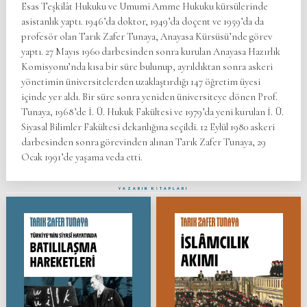
Esas Teşkilât Hukuku ve Umumi Amme Hukuku kürsülerinde
asistanlık yaptı. 1946’da doktor, 1949’da doçent ve 1959’da da
profesör olan Tarık Zafer Tunaya, Anayasa Kürsüsü’nde görev
yaptı. 27 Mayıs 1960 darbesinden sonra kurulan Anayasa Hazırlık
Komisyonu’nda kısa bir süre bulunup, ayrıldıktan sonra askeri
yönetimin üniversitelerden uzaklaştırdığı 147 öğretim üyesi
içinde yer aldı. Bir süre sonra yeniden üniversiteye dönen Prof.
Tunaya, 1968’de İ. Ü. Hukuk Fakültesi ve 1979’da yeni kurulan İ. Ü.
Siyasal Bilimler Fakültesi dekanlığına seçildi. 12 Eylül 1980 askeri
darbesinden sonra görevinden alınan Tarık Zafer Tunaya, 29
Ocak 1991’de yaşama veda etti.
YAZARIN KİTAPLARI