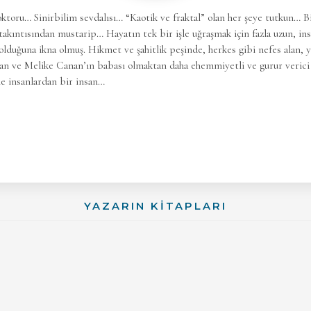
ktoru… Sinirbilim sevdalısı… “Kaotik ve fraktal” olan her şeye tutkun… B
akıntısından mustarip… Hayatın tek bir işle uğraşmak için fazla uzun, in
 olduğuna ikna olmuş. Hikmet ve şahitlik peşinde, herkes gibi nefes alan,
 ve Melike Canan’ın babası olmaktan daha ehemmiyetli ve gurur verici 
 ile insanlardan bir insan…
YAZARIN KİTAPLARI