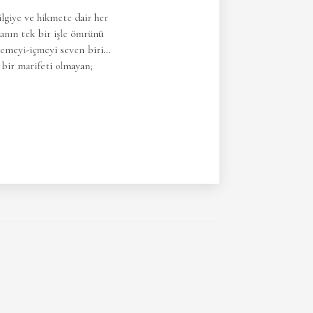
ilgiye ve hikmete dair her
sanın tek bir işle ömrünü
 yemeyi-içmeyi seven biri…
bir marifeti olmayan;