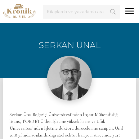
SERKAN ÜNAL
Serkan Ünal Boğaziçi Üniversitesi’nden İnşaat Mühendisliği
lisans, TOBB ETÜ’den İşletme yüksek lisans ve Ufuk
Üniversitesi’nden İşletme doktora derecelerine sahiptir. Ünal
2018 yılında sonlandırdığı özel sektör kariyeri sürecinde yurt