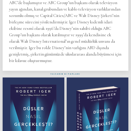
ABC’de başlamıştır ve ABC Group’un başkanı olarak televizyon
yayın ağından, kanal grubundan ve kablo televizyon varlıklarından
sorumlu olmuş ve Capital Cities/ABC ve Walt Disney Şirketi’nin
birleşme sürecini yönlendirmiştir. Iger Disney kıdemli idari
ekibine resmî olarak 1996’da Disney’nin sahibi olduğu ABC
Group’un başkanı olarak katılmıştır ve 1999’da kendisine ek
olarak Walt Disney International’ın genel müdürlük unvanı da
verilmiştir. Iger bu rolde Disney’nin varlığını ABD dışında
genişletmiş, şirketin günümüzde uluslararası alanda büyümesi için
bir kılavuz oluşturmuştur.
YAZARIN KİTAPLARI