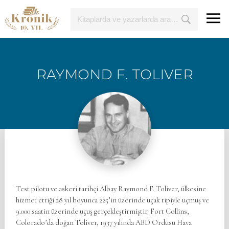
RAYMOND F. TOLIVER
Test pilotu ve askeri tarihçi Albay Raymond F. Toliver, ülkesine
hizmet ettiği 28 yıl boyunca 225’in üzerinde uçak tipiyle uçmuş ve
9.000 saatin üzerinde uçuş gerçekleştirmiştir. Fort Collins,
Colorado’da doğan Toliver, 1937 yılında ABD Ordusu Hava