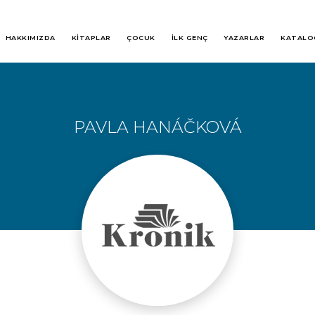
HAKKIMIZDA
KİTAPLAR
ÇOCUK
İLK GENÇ
YAZARLAR
KATALO
PAVLA HANÁČKOVÁ