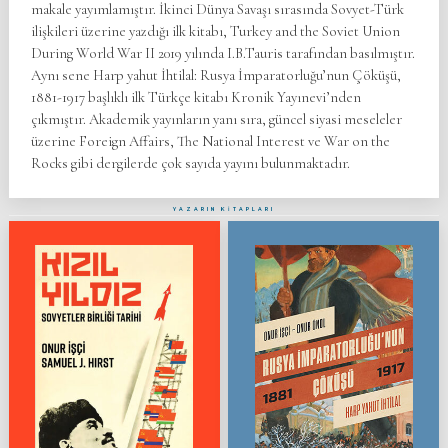
makale yayımlamıştır. İkinci Dünya Savaşı sırasında Sovyet-Türk
ilişkileri üzerine yazdığı ilk kitabı, Turkey and the Soviet Union
During World War II 2019 yılında I.B.Tauris tarafından basılmıştır.
Aynı sene Harp yahut İhtilal: Rusya İmparatorluğu’nun Çöküşü,
1881-1917 başlıklı ilk Türkçe kitabı Kronik Yayınevi’nden
çıkmıştır. Akademik yayınların yanı sıra, güncel siyasi meseleler
üzerine Foreign Affairs, The National Interest ve War on the
Rocks gibi dergilerde çok sayıda yayını bulunmaktadır.
YAZARIN KİTAPLARI