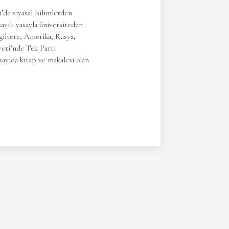
1’de siyasal bilimlerden
sayılı yasayla üniversiteden
ngiltere, Amerika, Rusya,
yeti’nde Tek Parti
sayıda kitap ve makalesi olan