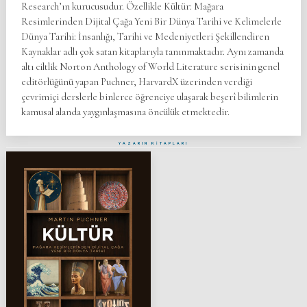
Research’ın kurucusudur. Özellikle Kültür: Mağara
Resimlerinden Dijital Çağa Yeni Bir Dünya Tarihi ve Kelimelerle
Dünya Tarihi: İnsanlığı, Tarihi ve Medeniyetleri Şekillendiren
Kaynaklar adlı çok satan kitaplarıyla tanınmaktadır. Aynı zamanda
altı ciltlik Norton Anthology of World Literature serisinin genel
editörlüğünü yapan Puchner, HarvardX üzerinden verdiği
çevrimiçi derslerle binlerce öğrenciye ulaşarak beşerî bilimlerin
kamusal alanda yaygınlaşmasına öncülük etmektedir.
YAZARIN KİTAPLARI