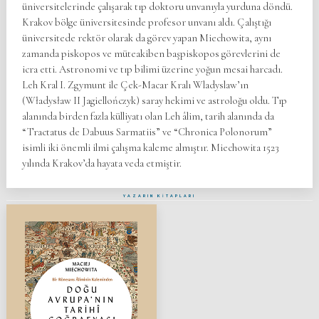
üniversitelerinde çalışarak tıp doktoru unvanıyla yurduna döndü.
Krakov bölge üniversitesinde profesor unvanı aldı. Çalıştığı
üniversitede rektör olarak da görev yapan Miechowita, aynı
zamanda piskopos ve müteakiben başpiskopos görevlerini de
icra etti. Astronomi ve tıp bilimi üzerine yoğun mesai harcadı.
Leh Kral I. Zgymunt ile Çek-Macar Kralı Wladyslaw’ın
(Władysław II Jagiellończyk) saray hekimi ve astroloğu oldu. Tıp
alanında birden fazla külliyatı olan Leh âlim, tarih alanında da
“Tractatus de Dabuus Sarmatiis” ve “Chronica Polonorum”
isimli iki önemli ilmi çalışma kaleme almıştır. Miechowita 1523
yılında Krakov’da hayata veda etmiştir.
YAZARIN KİTAPLARI