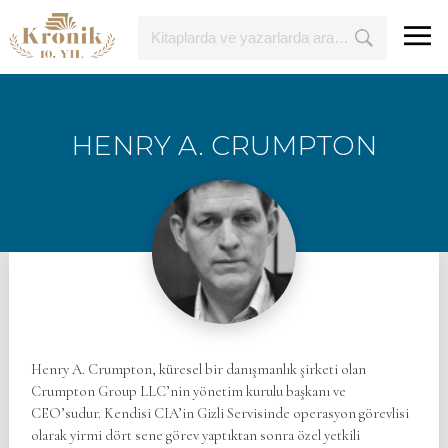
HENRY A. CRUMPTON
Henry A. Crumpton, küresel bir danışmanlık şirketi olan
Crumpton Group LLC’nin yönetim kurulu başkanı ve
CEO’sudur. Kendisi CIA’in Gizli Servisinde operasyon görevlisi
olarak yirmi dört sene görev yaptıktan sonra özel yetkili