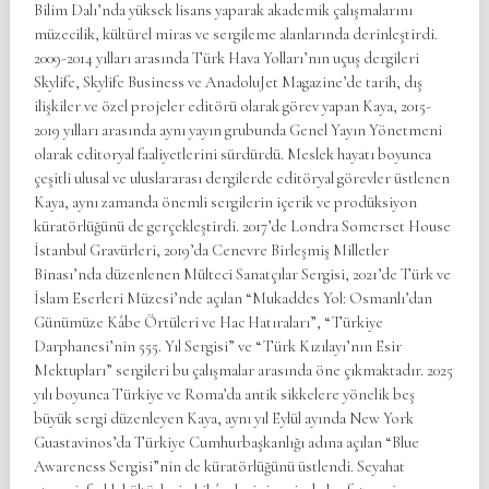
Bilim Dalı’nda yüksek lisans yaparak akademik çalışmalarını
müzecilik, kültürel miras ve sergileme alanlarında derinleştirdi.
2009-2014 yılları arasında Türk Hava Yolları’nın uçuş dergileri
Skylife, Skylife Business ve AnadoluJet Magazine’de tarih, dış
ilişkiler ve özel projeler editörü olarak görev yapan Kaya, 2015-
2019 yılları arasında aynı yayın grubunda Genel Yayın Yönetmeni
olarak editoryal faaliyetlerini sürdürdü. Meslek hayatı boyunca
çeşitli ulusal ve uluslararası dergilerde editöryal görevler üstlenen
Kaya, aynı zamanda önemli sergilerin içerik ve prodüksiyon
küratörlüğünü de gerçekleştirdi. 2017’de Londra Somerset House
İstanbul Gravürleri, 2019’da Cenevre Birleşmiş Milletler
Binası’nda düzenlenen Mülteci Sanatçılar Sergisi, 2021’de Türk ve
İslam Eserleri Müzesi’nde açılan “Mukaddes Yol: Osmanlı’dan
Günümüze Kâbe Örtüleri ve Hac Hatıraları”, “Türkiye
Darphanesi’nin 555. Yıl Sergisi” ve “Türk Kızılayı’nın Esir
Mektupları” sergileri bu çalışmalar arasında öne çıkmaktadır. 2025
yılı boyunca Türkiye ve Roma’da antik sikkelere yönelik beş
büyük sergi düzenleyen Kaya, aynı yıl Eylül ayında New York
Guastavinos’da Türkiye Cumhurbaşkanlığı adına açılan “Blue
Awareness Sergisi”nin de küratörlüğünü üstlendi. Seyahat