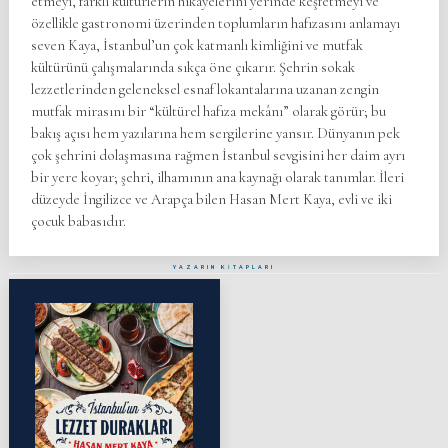
etmeyi, farklı kültürlerin hikâyelerini yerinde keşfetmeyi ve
özellikle gastronomi üzerinden toplumların hafızasını anlamayı
seven Kaya, İstanbul’un çok katmanlı kimliğini ve mutfak
kültürünü çalışmalarında sıkça öne çıkarır. Şehrin sokak
lezzetlerinden geleneksel esnaf lokantalarına uzanan zengin
mutfak mirasını bir “kültürel hafıza mekânı” olarak görür; bu
bakış açısı hem yazılarına hem sergilerine yansır. Dünyanın pek
çok şehrini dolaşmasına rağmen İstanbul sevgisini her daim ayrı
bir yere koyar; şehri, ilhamının ana kaynağı olarak tanımlar. İleri
düzeyde İngilizce ve Arapça bilen Hasan Mert Kaya, evli ve iki
çocuk babasıdır.
YAZARIN KİTAPLARI