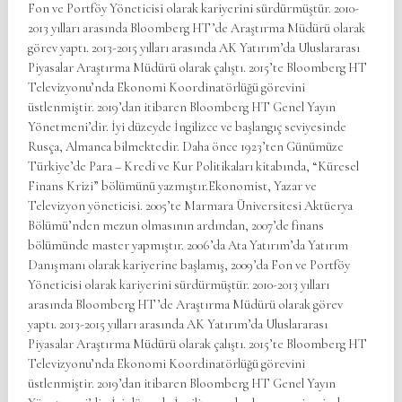
Fon ve Portföy Yöneticisi olarak kariyerini sürdürmüştür. 2010-
2013 yılları arasında Bloomberg HT’de Araştırma Müdürü olarak
görev yaptı. 2013-2015 yılları arasında AK Yatırım’da Uluslararası
Piyasalar Araştırma Müdürü olarak çalıştı. 2015’te Bloomberg HT
Televizyonu’nda Ekonomi Koordinatörlüğü görevini
üstlenmiştir. 2019’dan itibaren Bloomberg HT Genel Yayın
Yönetmeni’dir. İyi düzeyde İngilizce ve başlangıç seviyesinde
Rusça, Almanca bilmektedir. Daha önce 1923’ten Günümüze
Türkiye’de Para – Kredi ve Kur Politikaları kitabında, “Küresel
Finans Krizi” bölümünü yazmıştır.Ekonomist, Yazar ve
Televizyon yöneticisi. 2005’te Marmara Üniversitesi Aktüerya
Bölümü’nden mezun olmasının ardından, 2007’de finans
bölümünde master yapmıştır. 2006’da Ata Yatırım’da Yatırım
Danışmanı olarak kariyerine başlamış, 2009’da Fon ve Portföy
Yöneticisi olarak kariyerini sürdürmüştür. 2010-2013 yılları
arasında Bloomberg HT’de Araştırma Müdürü olarak görev
yaptı. 2013-2015 yılları arasında AK Yatırım’da Uluslararası
Piyasalar Araştırma Müdürü olarak çalıştı. 2015’te Bloomberg HT
Televizyonu’nda Ekonomi Koordinatörlüğü görevini
üstlenmiştir. 2019’dan itibaren Bloomberg HT Genel Yayın